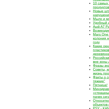
10 самых
продуктов
Новые шт
нарушени
Мыло и м
Удобный 
Audi A7 Pa
Возмездие
Mars One
колония н
году
Какие окн
пластико
деревянн
Российск
вне зоны 
Фразы зн
Советы, 
жизнь пр
Факты о с
тяжкие"
Пятница!
Минздрав
«страшны
пачек сиг
Относите
объектов
PSY - K