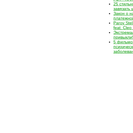
25 стильн
завязать
Закон о 
платежно
Parov Stel
feat. Cleo
Экстремал
привыкли!
5 фильмо
психичес
заболева