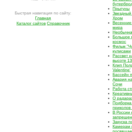
бутербро
Прыгуны
Быстрая навигация по сайту:
Звездный 
Главная
Хром
Весенние 
Каталог сайтов
Справочник
мира
Необычна
Большое 
космос
Фильм "Чу
кулисами
Рассвет н
высоте 1
Клип Пол
Valentine'
Бассейн 
Авария на
Сочи
Работа с
Креативн
О радара
Подборка
приколов 
В России 
запрещен
Закуска п
Камерам 
посвящае