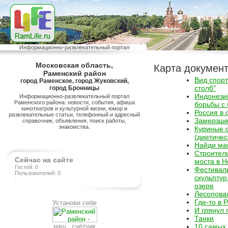
Информационно-развлекательный портал
Московская область,
Карта докумен
Раменский район
Вид спорт
город Раменское, город Жуковский,
столб"
город Бронницы
Индонези
Информационно-развлекательный портал
Раменского района: новости, события, афиша
борьбы с
кинотеатров и культурной жизни, юмор и
Россия в
развлекательные статьи, телефонный и адресный
Замерзше
справочник, объявления, поиск работы,
знакомства.
Куриные 
(диетичес
Найди ма
Строитель
Сейчас на сайте
моста в Н
Гостей: 0
Фестивал
Пользователей: 0
скульпту
.
озере
Лесопова
Где-то в 
Установи себе
И грянул 
Танки
наш счётчик
10 самых