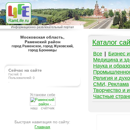
Информационно-развлекательный портал
Московская область,
Каталог са
Раменский район
город Раменское, город Жуковский,
город Бронницы
Все
|
Бизнес 
Медицина и зд
Наука и образ
Сейчас на сайте
Промышленно
Гостей: 0
Религия и дух
Пользователей: 0
.
СМИ, Реклама
Творчество и и
Установи себе
Частные стра
наш счётчик
Быстрая навигация по сайту:
Главная