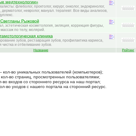
ые медтехнологии»
листы: флеболог, проктолог, хирург, онколог, эндокринолог,
, дерматолог, невролог, мануал. терапевт. Все виды анализов,
дуплекс.
 Светланы Рыжовой
л, эстетическая косметология, эиляция, коррекция фигуры,
массаж по телу, молярий.
стамотологическая клиника
рование зубов, реставрация зубов, профилактика кариеса,
чистка и отбеливание зубов.
Название
Рейтинг
 кол-во уникальных пользователей (компьютеров);
кол-во страниц, просмотренных пользователями;
л-во входов со стороннего ресурса на наш портал;
ол-во уходов с нашего портала на сторонний ресурс.