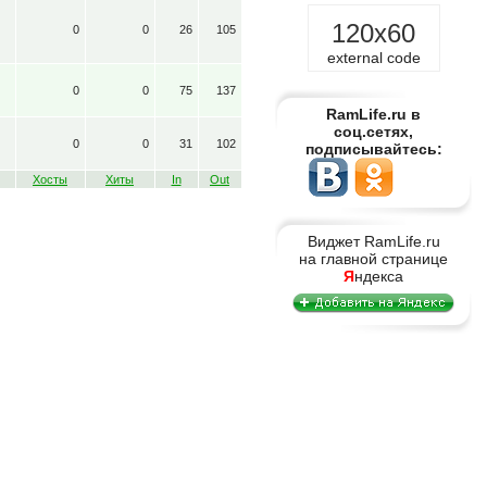
120x60
0
0
26
105
external code
0
0
75
137
RamLife.ru в
соц.сетях,
0
0
31
102
подписывайтесь:
Хосты
Хиты
In
Out
Виджет RamLife.ru
на главной странице
Я
ндекса