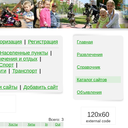
оризация
|
Регистрация
Главная
Населенные пункты
|
Развлечения
ечения и отдых
|
Спорт
|
Справочник
уги
|
Транспорт
|
Каталог сайтов
и сайты
|
Добавить сайт
Объявления
120x60
Всего: 3
external code
Хосты
Хиты
In
Out