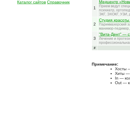
Медцентр «Нов
Каталог сайтов
Справочник
Прием ведут специа
1
психиатр, ортопед
ЭКГ, ЭХОКГ, УЗИ, 
Студия красоты
2
Парикмахерский за
маникюр-педикюр, 
"Вита-Дент" — 
3
Лечение и протези
профессиональная 
#
Примечание:
Хосты —
Хиты — 
In — ко
Out — к