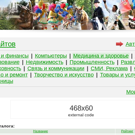
айтов
Авт
 и финансы
|
Компьютеры
|
Медицина и здоровье
|
зование
|
Недвижимость
|
Промышленность
|
Развл
ховность
|
Связь и коммуникации
|
СМИ, Реклама
|
о и ремонт
|
Творчество и искусство
|
Товары и усл
аницы
Мо
468x60
external code
талога:
Название
Рейтинг