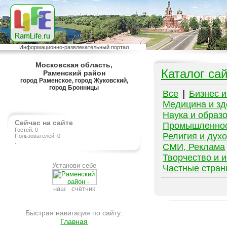
Информационно-развлекательный портал
Московская область,
Каталог са
Раменский район
город Раменское, город Жуковский,
город Бронницы
Все
|
Бизнес 
Медицина и зд
Наука и образ
Сейчас на сайте
Промышленно
Гостей: 0
Религия и дух
Пользователей: 0
.
СМИ, Реклама
Творчество и и
Установи себе
Частные стра
наш счётчик
Быстрая навигация по сайту:
Главная