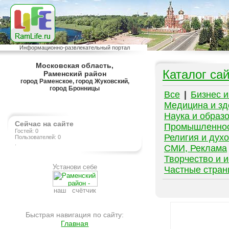
Информационно-развлекательный портал
Московская область,
Каталог са
Раменский район
город Раменское, город Жуковский,
город Бронницы
Все
|
Бизнес 
Медицина и зд
Наука и образ
Сейчас на сайте
Промышленно
Гостей: 0
Религия и дух
Пользователей: 0
.
СМИ, Реклама
Творчество и и
Установи себе
Частные стра
наш счётчик
Быстрая навигация по сайту:
Главная