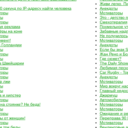
Живи легко. П
30 секунд по IP-адресу найти человека
Анекдоты
торы
Мотиваторы
ты
Это - детство 
торы
Смехотерапия
ая реклама
Похмельное ут
ёры на коне
Забавные над
торы
Не получилось
мент!
Мотиваторы
в Голландии
Анекдоты
ты
Если бы знак 
торы
Жан Рено и Б
ты
Где сюжет?
 в Швейцарии
The Daily Sho
торы
Любимая песн
торы
Car Rugby - To
торы
Анекдоты
р лжи
Мотиваторы
ты
Мир вокруг нас.
ты
Главный недос
 и хипстер
Джармуш
торы
Автомобильны
на стоянке? Не беда!
Мотиваторы
ты
Мотиваторы
торы
Ожидание и ре
ы от женщин!
Переправа 90 l
торы
Мотиваторы
и три беды
Вендинговые а