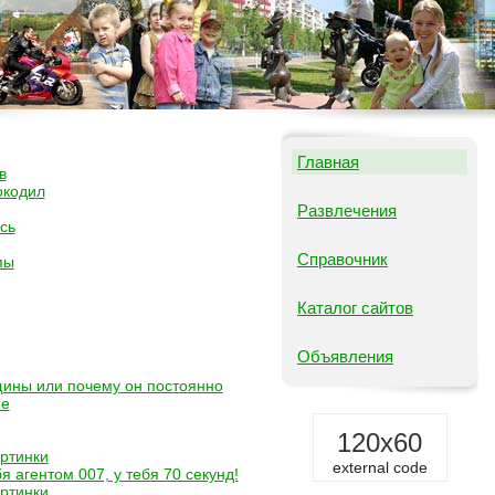
Главная
в
окодил
Развлечения
сь
Справочник
пы
Каталог сайтов
Объявления
щины или почему он постоянно
не
120x60
ртинки
external code
я агентом 007, у тебя 70 секунд!
ртинки