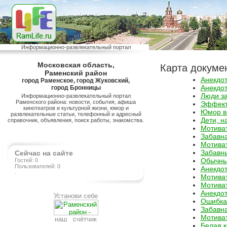
Информационно-развлекательный портал
Московская область,
Карта докуме
Раменский район
Анекдо
город Раменское, город Жуковский,
Анекдо
город Бронницы
Люди з
Информационно-развлекательный портал
Раменского района: новости, события, афиша
Эффект 
кинотеатров и культурной жизни, юмор и
Юмор в
развлекательные статьи, телефонный и адресный
Дети, н
справочник, объявления, поиск работы, знакомства.
Мотива
Забавн
Мотива
Забавн
Сейчас на сайте
Обычные
Гостей: 0
Пользователей: 0
Анекдо
.
Мотива
Мотива
Анекдо
Установи себе
Ошибка
Забавн
Мотива
наш счётчик
Белая к