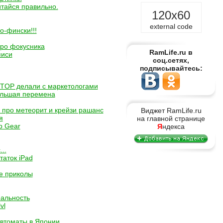
итайся правильно.
120x60
external code
по-фински!!!
ро фокусника
RamLife.ru в
писи
соц.сетях,
подписывайтесь:
STOP делали с маркетологами
ольшая перемена
w про метеорит и крейзи рашанс
Виджет RamLife.ru
я
на главной странице
p Gear
Я
ндекса
..
таток iPad
е приколы
альность
vl
втоматы в Японии