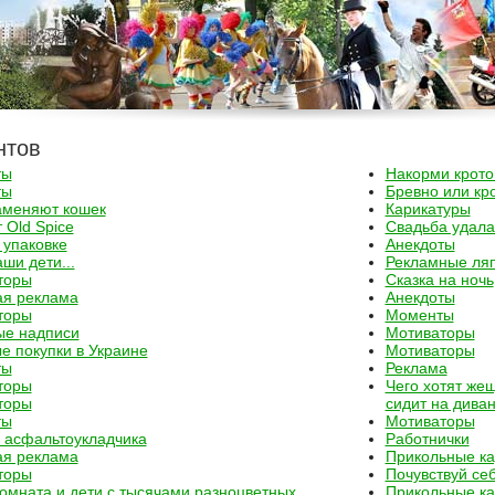
нтов
ты
Накорми крото
ты
Бревно или кр
аменяют кошек
Карикатуры
Old Spice
Свадьба удала
 упаковке
Анекдоты
аши дети...
Рекламные ля
торы
Сказка на ночь
ая реклама
Анекдоты
торы
Моменты
ые надписи
Мотиваторы
 покупки в Украине
Мотиваторы
ты
Реклама
торы
Чего хотят же
торы
сидит на дива
ты
Мотиваторы
 асфальтоукладчика
Работнички
ая реклама
Прикольные ка
торы
Почувствуй себ
омната и дети с тысячами разноцветных
Прикольные ка