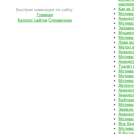
наклеек
Как за 
Быстрая навигация по сайту:
Мотива
Главная
Анекдо
Каталог сайтов
Справочник
Мотива
Забавн
Мушкет
Мотива
Лови мо
Метро 
Анекдо
Мотива
Анекдо
Туалет
Мотива
Мотива
Мотива
Детекто
Анекдо
Анекдо
Бабушка
Мотива
Зажали 
Анекдо
Мотива
Все бед
Мотива
В Росси