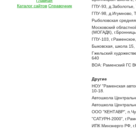
Главная
Каталог сайтов
Справочник
ГПУ-93, д.Заболотье, 
ГПУ-98, д.Игумново, Т
Рыболовская средняя 
Московский областно
(МОГАДК), г.Бронницы, 
ГПУ-103, г.Раменское, 
Быковская, школа 15, 
Гжельский художеств
640
ВОА: Раменский ГС ВО
Другие
НОУ "Раменская автош
10-18.
Автошкола Центральная
Автошкола Центральная
ООО "КЕНТАВР", п.Чу
"САТУРН-2000", г.Раме
ИПК Минэнерго РФ, г.