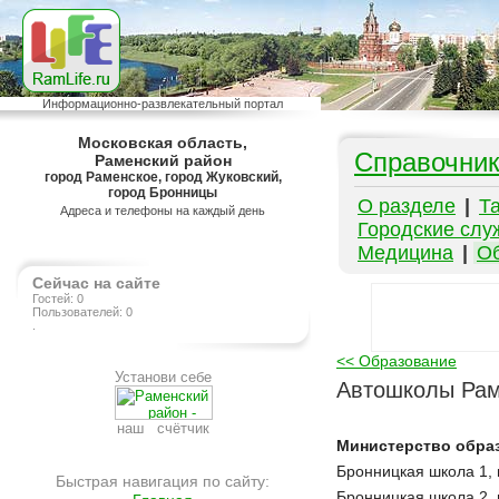
Информационно-развлекательный портал
Московская область,
Справочни
Раменский район
город Раменское, город Жуковский,
город Бронницы
О разделе
|
Т
Адреса и телефоны на каждый день
Городские слу
Медицина
|
О
Сейчас на сайте
Гостей: 0
Пользователей: 0
.
<< Образование
Установи себе
Автошколы Рам
наш счётчик
Министерство обра
Бронницкая школа 1, г
Быстрая навигация по сайту:
Бронницкая школа 2, г