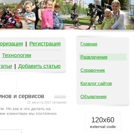
оризация
|
Регистрация
Главная
|
Технологии
Развлечения
татьи
|
Добавить статью
Справочник
Каталог сайтов
инов и сервисов
Объявления
22 августа 2017 (вторник)
. Но как и что делать на
ными клиентами мы постоянно
120x60
external code