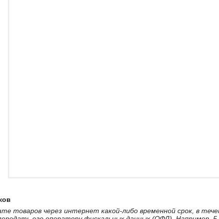
ков
лате товаров через интернет какой-либо временной срок, в теч
передать его оператору фискальных данных (ОФД). Например, 