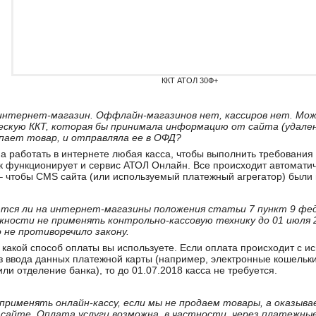
ККТ АТОЛ 30Ф+
 интернет-магазин. Оффлайн-магазинов нет, кассиров нет. Мож
скую ККТ, которая бы принимала информацию от сайта (удален
пает товар, и отправляла ее в ОФД?
а работать в интернете любая касса, чтобы выполнить требования 
к функционирует и сервис АТОЛ Онлайн. Все происходит автоматич
 – чтобы CMS сайта (или используемый платежный агрегатор) были 
тся ли на интернет-магазины положения статьи 7 пункт 9 фе
ожности не применять контрольно-кассовую технику до 01 июля 2
 не противоречило закону.
о, какой способ оплаты вы используете. Если оплата происходит с 
з ввода данных платежной карты (например, электронные кошельки
ли отделение банка), то до 01.07.2018 касса не требуется.
 применять онлайн-кассу, если мы не продаем товары, а оказыва
сайте. Оплата услуги возможна, в частности, через платежны