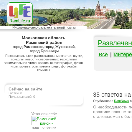
Информационно-развлекательный портал
Московская область,
Развлечен
Раменский район
город Раменское, город Жуковский,
город Бронницы
Всё
|
Интере
Познавательные и развлекательные статьи: шутки,
приколы, новости современных технологий,
занимательное чтиво, красивые фотографии, флэш-
игры, мотиваторы, котоматрицы, фотожабы,
комиксы.
Сейчас на сайте
Гостей: 0
35 ответов на
Пользователей: 0
.
Опубликовал
RamNews
в
О необходимости пе
практике пока не т
Установи себе
сталкиваемся с бол
Подробнее на сайте http://ramlife.ru/?menu=ru-pub-info-viewdoc-6267
наш счётчик