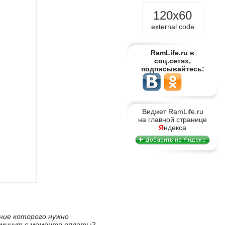
120x60
external code
RamLife.ru в
соц.сетях,
подписывайтесь:
Виджет RamLife.ru
на главной странице
Я
ндекса
ение которого нужно
5 минут с момента оплаты?