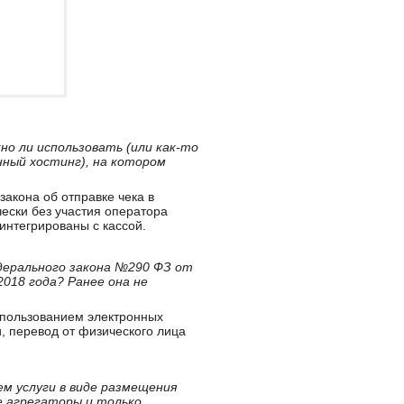
но ли использовать (или как-то
ный хостинг), на котором
закона об отправке чека в
ески без участия оператора
интегрированы с кассой.
дерального закона №290 ФЗ от
018 года? Ранее она не
использованием электронных
, перевод от физического лица
ем услуги в виде размещения
е агрегаторы и только