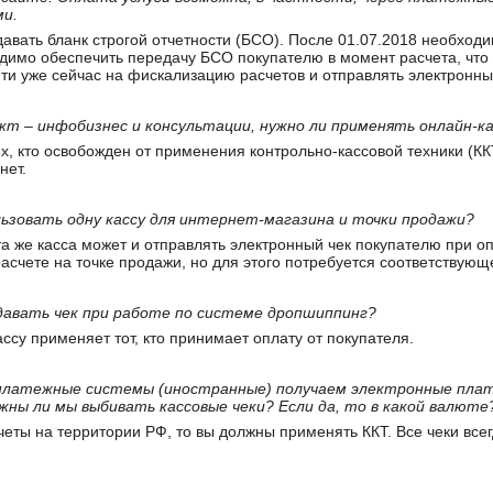
и.
авать бланк строгой отчетности (БСО). После 01.07.2018 необходи
димо обеспечить передачу БСО покупателю в момент расчета, что
и уже сейчас на фискализацию расчетов и отправлять электронны
укт – инфобизнес и консультации, нужно ли применять онлайн-к
х, кто освобожден от применения контрольно-кассовой техники (ККТ
нет.
льзовать одну кассу для интернет-магазина и точки продажи?
та же касса может и отправлять электронный чек покупателю при оп
асчете на точке продажи, но для этого потребуется соответствую
давать чек при работе по системе дропшиппинг?
ссу применяет тот, кто принимает оплату от покупателя.
з платежные системы (иностранные) получаем электронные пла
жны ли мы выбивать кассовые чеки? Если да, то в какой валюте
четы на территории РФ, то вы должны применять ККТ. Все чеки все