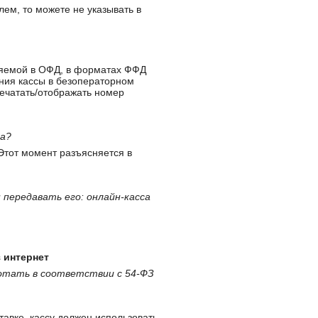
ем, то можете не указывать в
ляемой в ОФД, в форматах ФФД
ения кассы в безоператорном
печатать/отображать номер
та?
Этот момент разъясняется в
 передавать его: онлайн-касса
 интернет
ботать в соответствии с 54-ФЗ
авке, кассу должен использовать