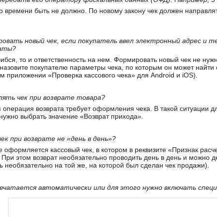
о времени быть не должно. По новому закону чек должен направля
ровать новый чек, если покупатель ввел электронный адрес и 
латы?
бся, то и ответственность на нем. Формировать новый чек не нужно
назовите покупателю параметры чека, по которым он может найти 
 приложении «Проверка кассового чека» для Android и iOS).
лять чек при возврате товара?
операция возврата требует оформления чека. В такой ситуации дл
нужно выбрать значение «Возврат прихода».
ек при возврате не «день в день»?
 оформляется кассовый чек, в котором в реквизите «Признак расч
 При этом возврат необязательно проводить день в день и можно д
ь необязательно на той же, на которой был сделан чек продажи).
 печатается автоматически или для этого нужно включать спец