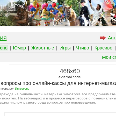
ия
Авт
сно
|
Юмор
|
Животные
|
Игры
|
Чтиво
|
Красиво
Мои с
468x60
external code
 вопросы про онлайн-кассы для интернет-магаз
 подраздел
Интересно
рехода на онлайн-кассы наверняка знают уже все предприниматели
ак понятно. На вебинарах и в процессе переговоров с потенциаль
ьшим числом разного рода вопросов про нововведения.