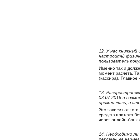
12. У нас книжный
настроить) физиче
пользователь поку
Именно так и должн
момент расчета. Та
(кассира). Главное
13. Распространяю
03.07.2016 о возм
применялась, и это
Это зависит от тог
средств платежа бе
через онлайн-банк и
14. Необходимо ли
рекламы на нашем 