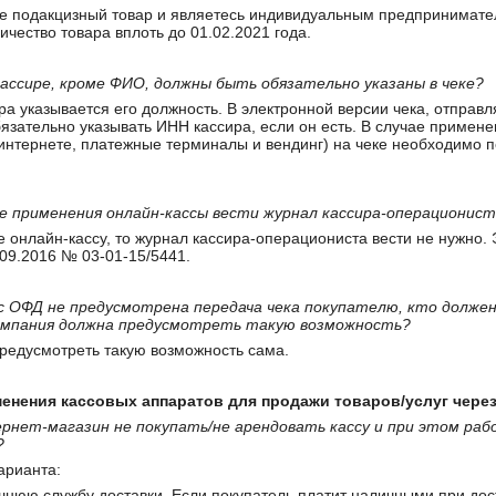
е подакцизный товар и являетесь индивидуальным предпринимател
ичество товара вплоть до 01.02.2021 года.
 кассире, кроме ФИО, должны быть обязательно указаны в чеке?
 указывается его должность. В электронной версии чека, отправ
 обязательно указывать ИНН кассира, если он есть. В случае примен
интернете, платежные терминалы и вендинг) на чеке необходимо 
чае применения онлайн-кассы вести журнал кассира-операционис
 онлайн-кассу, то журнал кассира-операциониста вести не нужно. 
09.2016 № 03-01-15/5441.
е с ОФД не предусмотрена передача чека покупателю, кто должен
компания должна предусмотреть такую возможность?
редусмотреть такую возможность сама.
енения кассовых аппаратов для продажи товаров/услуг через
рнет-магазин не покупать/не арендовать кассу и при этом ра
?
арианта:
шнюю службу доставки. Если покупатель платит наличными при дост