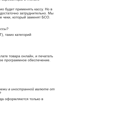
мо будет применять кассу. Но в
 достаточно затруднительно. Мы
е чеки, который заменят БСО.
ассы?
), таких категорий
лате товара онлайн, и печатать
щее программное обеспечение.
тежи в иностранной валюте от
?
гда оформляются только в