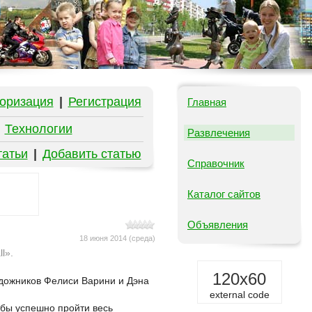
оризация
|
Регистрация
Главная
|
Технологии
Развлечения
татьи
|
Добавить статью
Справочник
Каталог сайтов
Объявления
18 июня 2014 (среда)
l».
120x60
удожников Фелиси Варини и Дэна
external code
обы успешно пройти весь