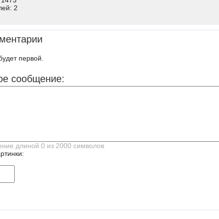
 1473
лей: 2
ментарии
будет первой.
ое сообщение:
ртинки: