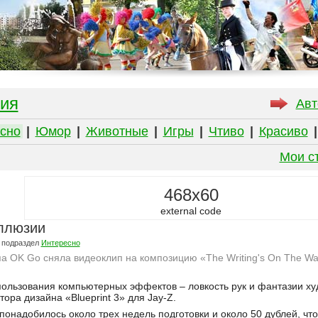
ия
Авт
сно
|
Юмор
|
Животные
|
Игры
|
Чтиво
|
Красиво
Мои с
468x60
external code
ллюзии
 подраздел
Интересно
а OK Go сняла видеоклип на композицию «The Writing's On The Wal
пользования компьютерных эффектов – ловкость рук и фантазии х
ора дизайна «Blueprint 3» для Jay-Z.
понадобилось около трех недель подготовки и около 50 дублей, чт