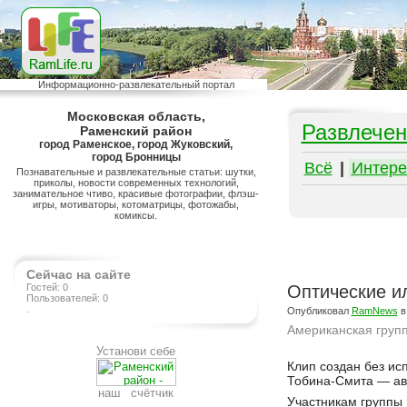
Информационно-развлекательный портал
Московская область,
Развлечен
Раменский район
город Раменское, город Жуковский,
город Бронницы
Всё
|
Интере
Познавательные и развлекательные статьи: шутки,
приколы, новости современных технологий,
занимательное чтиво, красивые фотографии, флэш-
игры, мотиваторы, котоматрицы, фотожабы,
комиксы.
Сейчас на сайте
Гостей: 0
Оптические и
Пользователей: 0
.
Опубликовал
RamNews
в
Американская групп
Установи себе
Подробнее на сайте http://ramlife.ru/?menu=ru-pub-info-viewdoc-3856
Клип создан без ис
Тобина-Смита — авт
наш счётчик
Участникам группы 