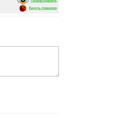
Поблагодарить
Кинуть помидор