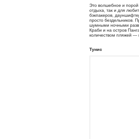
Это волшебное и порой
отдыха, так и для люби
бэкпакеров, дауншифтер
просто бездельников. Пр
шумными ночными разв
Краби и на остров Пан
количеством пляжей — н
Тунис