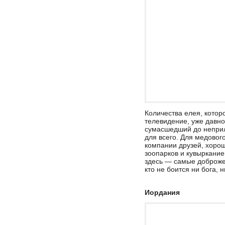
Количества елея, котор
телевидение, уже давно
сумасшедший до неприл
для всего. Для медовог
компании друзей, хоро
зоопарков и кувыркани
здесь — самые доброже
кто не боится ни бога, н
Иордания