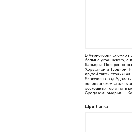
В Черногории сложно по
больше украинского, а 
барьеры. Поверхностны
Хорватией и Турцией. Н
другой такой страны на 
бирюзовых вод Адриатич
венецианском стиле маг
роскошных гор и пить 
Средиземноморья — Кот
Шри-Ланка