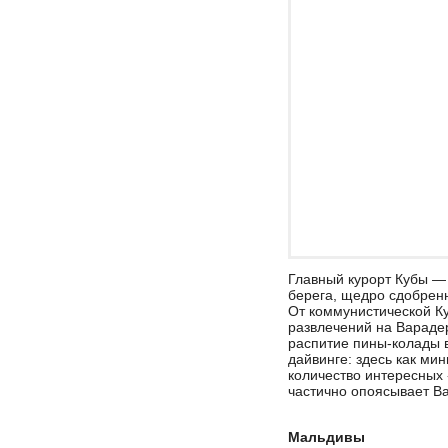
Главный курорт Кубы —
берега, щедро сдобрен
От коммунистической Ку
развлечений на Варадер
распитие пины-колады 
дайвинге: здесь как ми
количество интересных
частично опоясывает Ва
Мальдивы