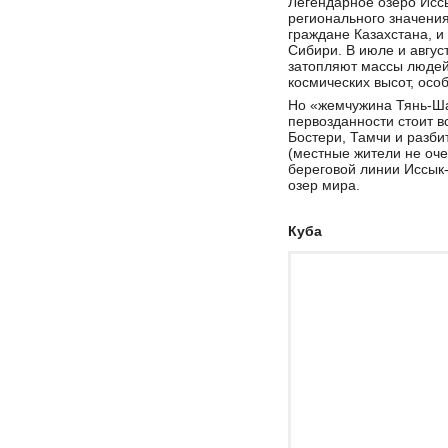
Легендарное озеро Иссы
регионального значения
граждане Казахстана, и
Сибири. В июле и авгус
затопляют массы людей,
космических высот, осо
Но «жемчужина Тянь-Ша
первозданности стоит в
Бостери, Тамчи и разби
(местные жители не очен
береговой линии Иссык-
озер мира.
Куба