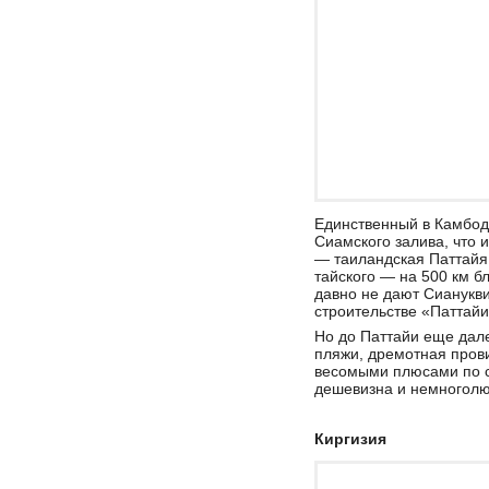
Единственный в Камбодж
Сиамского залива, что 
— таиландская Паттайя.
тайского — на 500 км б
давно не дают Сианукви
строительстве «Паттайи
Но до Паттайи еще дале
пляжи, дремотная пров
весомыми плюсами по с
дешевизна и немноголю
Киргизия