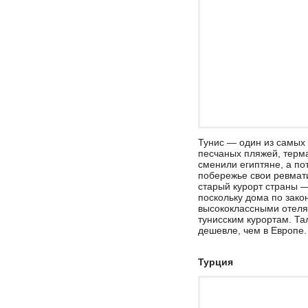
Тунис — один из самых 
песчаных пляжей, терм
сменили египтяне, а по
побережье свои ревмати
старый курорт страны —
поскольку дома по зако
высококлассными отеля
тунисским курортам. Тал
дешевле, чем в Европе.
Турция