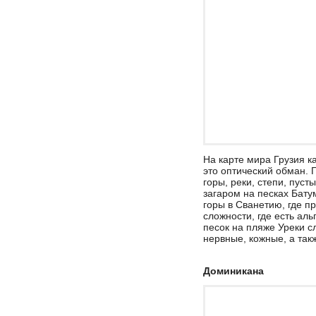
На карте мира Грузия 
это оптический обман. 
горы, реки, степи, пус
загаром на песках Бату
горы в Сванетию, где п
сложности, где есть аль
песок на пляже Уреки с
нервные, кожные, а та
Доминикана