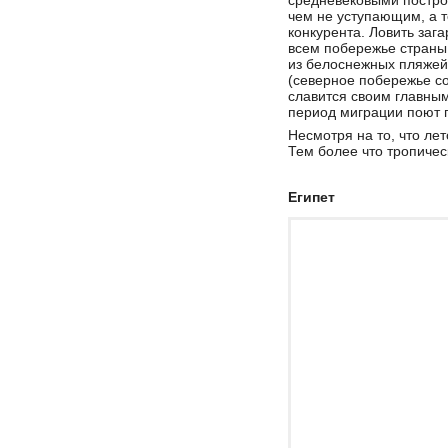
средневековыми постро
чем не уступающим, а т
конкурента. Ловить заг
всем побережье страны,
из белоснежных пляжей 
(северное побережье с
славится своим главны
период миграции поют п
Несмотря на то, что ле
Тем более что тропичес
Египет