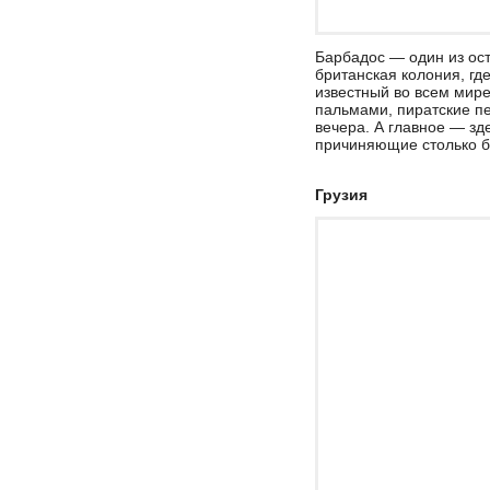
Барбадос — один из ост
британская колония, гд
известный во всем мир
пальмами, пиратские пе
вечера. А главное — зде
причиняющие столько бе
Грузия