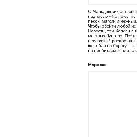
С Мальдивских острово
надписью «No news, no 
песок, мягкий и нежный
Чтобы обойти любой из 
Новости, тем более из 
местных бунгало. Поэто
несложный распорядок д
коктейли на берегу — с
на необитаемые остров
Марокко