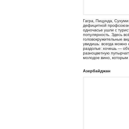
Гагра, Пицунда, Сухуми
дефицитной профсоюзно
одночасье ушли с тури
популярность. Здесь вс
головокружительные вид
увидишь: всегда можно 
раздолье: хочешь — об
разноцветную пупырчат
молодое вино, которым 
Азербайджан