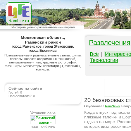
Информационно-развлекательный портал
Московская область,
Развлечения
Раменский район
город Раменское, город Жуковский,
город Бронницы
Всё
|
Интересн
Познавательные и развлекательные статьи: шутки,
приколы, новости современных технологий,
Технологии
занимательное чтиво, красивые фотографии,
флэш-игры, мотиваторы, котоматрицы, фотожабы,
комиксы.
Сейчас на сайте
Гостей: 0
Пользователей: 0
20 безвизовых ст
.
Опубликовал
RamNews
в подр
Когда отпуск подписали
Установи себе
пляжные тапочки и шорт
отдыха на море. Расска
которых виза россиянам 
наш счётчик