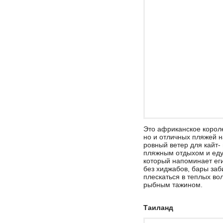
Это африканское корол
но и отличных пляжей н
ровный ветер для кайт-
пляжным отдыхом и едут
который напоминает еги
без хиджабов, бары заб
плескаться в теплых во
рыбным тажином.
Таиланд