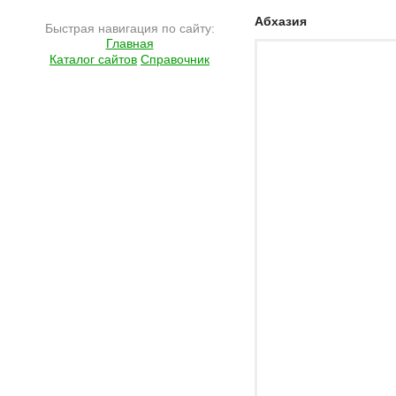
Подробнее на сайте http://ramlife.ru/?menu=ru-pub-info-viewdoc-3810
Абхазия
Быстрая навигация по сайту:
Главная
Каталог сайтов
Справочник