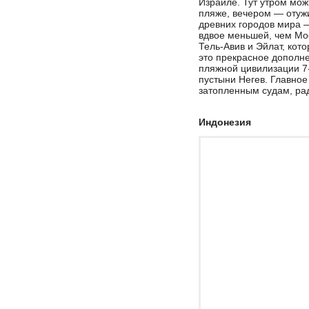
Израиле. Тут утром мож
пляже, вечером — отужи
древних городов мира 
вдвое меньшей, чем Мо
Тель-Авив и Эйлат, кот
это прекрасное дополне
пляжной цивилизации 7
пустыни Негев. Главное
затопленным судам, рад
Индонезия