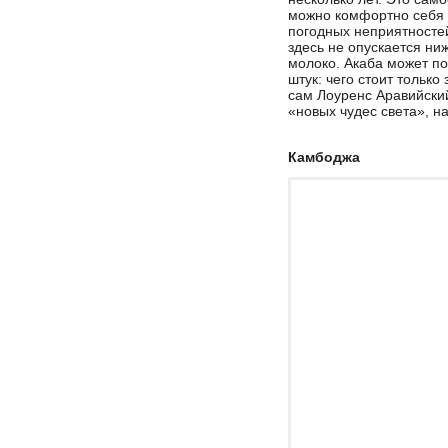
можно комфортно себя 
погодных неприятностей
здесь не опускается ни
молоко. Акаба может п
штук: чего стоит тольк
сам Лоуренс Аравийский
«новых чудес света», н
Камбоджа