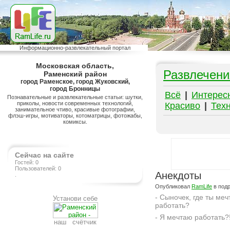
Информационно-развлекательный портал
Московская область,
Развлечени
Раменский район
город Раменское, город Жуковский,
город Бронницы
Всё
|
Интерес
Познавательные и развлекательные статьи: шутки,
приколы, новости современных технологий,
Красиво
|
Тех
занимательное чтиво, красивые фотографии,
флэш-игры, мотиваторы, котоматрицы, фотожабы,
комиксы.
Сейчас на сайте
Гостей: 0
Пользователей: 0
Анекдоты
.
Опубликовал
RamLife
в под
- Сыночек, где ты ме
Установи себе
работать?
- Я мечтаю работать?
наш счётчик