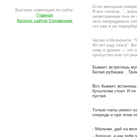
Если женщина говорит
Быстрая навигация по сайту:
Я все поняла...", значи
Главная
ничегошеньки она не 
Каталог сайтов
Справочник
зато напридумала себ
что уже и не переубе
Читаю в Интернете: "
40 лет ищу cекcа". Во
сижу и думаю — это 
пропустил или тут ре
Подробнее на сайте http://ramlife.ru/?menu=ru-pub-humor-viewdoc-5588
Бывает, встретишь му
Белая рубашка... Трик
Вот, бывает, встанеш
бутылочки стоит. И п
пустая.
Только папы умеют на
спереди и при этом п
- Мальчик, дай на вел
- Хорошо, а как тебя 