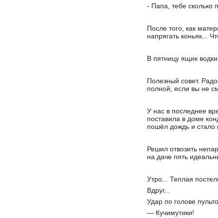
- Папа, тебе сколько 
После того, как мате
напрягать коньяк... Ч
В пятницу ящик водки
Полезный совет. Радо
полной, если вы не 
У нас в последнее вр
поставила в доме кон
пошёл дождь и стало
Решил отвозить непарн
на даче пять идеальн
Утро... Теплая постель
Вдруг...
Удар по голове пульт
— Кучимутики!