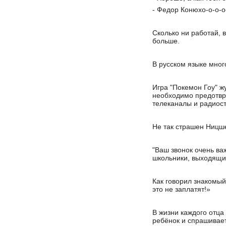
- Федор Конюхо-о-о-о-
Сколько ни работай, в
больше.
В русском языке мног
Игра "Покемон Гоу" ж
необходимо предотвра
телеканалы и радиост
Не так страшен Ницше,
"Ваш звонок очень ва
школьники, выходящие
Как говорил знакомый
это не заплатят!»
В жизни каждого отца
ребёнок и спрашивает