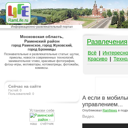
Информационно-развлекательный портал
Московская область,
Развлечения
Раменский район
город Раменское, город Жуковский,
город Бронницы
Всё
|
Интересн
Познавательные и развлекательные статьи: шутки,
приколы, новости современных технологий,
Красиво
|
Техно
занимательное чтиво, красивые фотографии,
флэш-игры, мотиваторы, котоматрицы, фотожабы,
комиксы.
Сейчас на сайте
Гостей: 0
Пользователей: 0
А если в мобиль
.
управлением...
Установи себе
Опубликовал
RamNews
в подр
Видео.
наш счётчик
Подробнее на сайте http://ramlife.ru/?menu=ru-pub-humor-viewdoc-5399