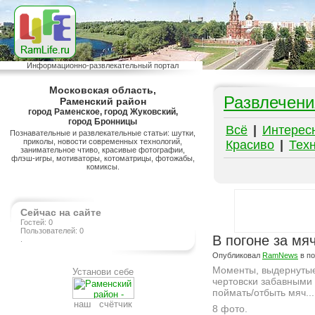
Информационно-развлекательный портал
Московская область,
Развлечени
Раменский район
город Раменское, город Жуковский,
город Бронницы
Всё
|
Интерес
Познавательные и развлекательные статьи: шутки,
приколы, новости современных технологий,
Красиво
|
Тех
занимательное чтиво, красивые фотографии,
флэш-игры, мотиваторы, котоматрицы, фотожабы,
комиксы.
Сейчас на сайте
Гостей: 0
Пользователей: 0
В погоне за мя
.
Опубликовал
RamNews
в п
Моменты, выдернутые
Установи себе
чертовски забавными
поймать/отбыть мяч...
наш счётчик
8 фото.