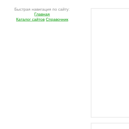
Подробнее на сайте http://ramlife.ru/?menu=ru-pub-humor-viewdoc-512
Быстрая навигация по сайту:
Главная
Каталог сайтов
Справочник