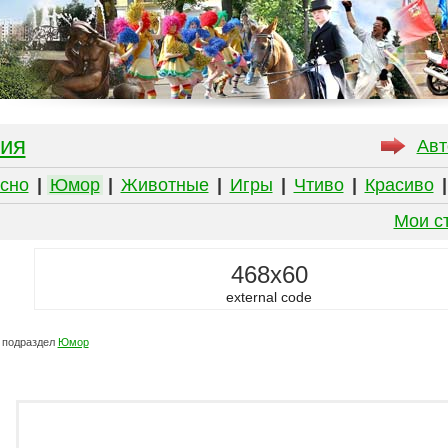
ия
Авт
сно
|
Юмор
|
Животные
|
Игры
|
Чтиво
|
Красиво
Мои с
468x60
external code
 подраздел
Юмор