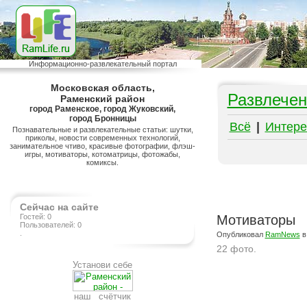
Информационно-развлекательный портал
Московская область,
Развлечен
Раменский район
город Раменское, город Жуковский,
город Бронницы
Всё
|
Интере
Познавательные и развлекательные статьи: шутки,
приколы, новости современных технологий,
занимательное чтиво, красивые фотографии, флэш-
игры, мотиваторы, котоматрицы, фотожабы,
комиксы.
Сейчас на сайте
Гостей: 0
Мотиваторы
Пользователей: 0
.
Опубликовал
RamNews
в
22 фото.
Установи себе
Подробнее на сайте http://ramlife.ru/?menu=ru-pub-humor-viewdoc-3386
наш счётчик