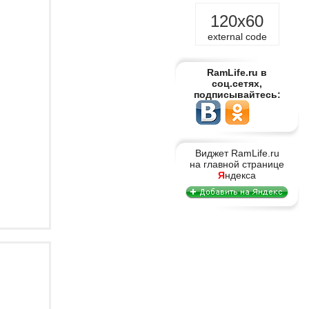
120x60
external code
RamLife.ru в
соц.сетях,
подписывайтесь:
Виджет RamLife.ru
на главной странице
Я
ндекса