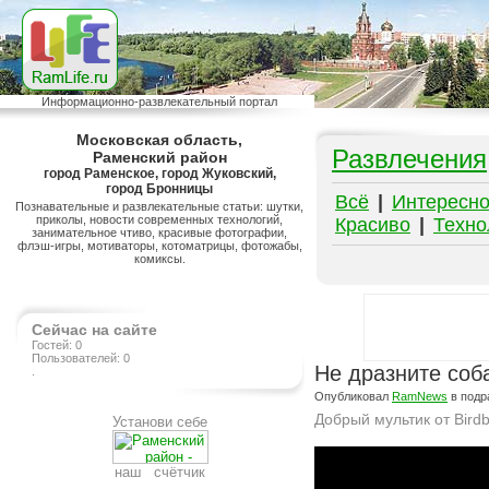
Информационно-развлекательный портал
Московская область,
Развлечения
Раменский район
город Раменское, город Жуковский,
город Бронницы
Всё
|
Интересн
Познавательные и развлекательные статьи: шутки,
приколы, новости современных технологий,
Красиво
|
Техно
занимательное чтиво, красивые фотографии,
флэш-игры, мотиваторы, котоматрицы, фотожабы,
комиксы.
Сейчас на сайте
Гостей: 0
Пользователей: 0
Не дразните соба
.
Опубликовал
RamNews
в подр
Добрый мультик от Birdb
Установи себе
Подробнее на сайте http://ramlife.ru/?menu=ru-pub-humor-viewdoc-3328
наш счётчик