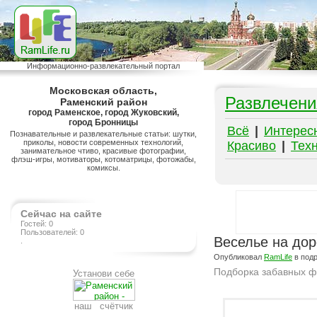
Информационно-развлекательный портал
Московская область,
Развлечени
Раменский район
город Раменское, город Жуковский,
город Бронницы
Всё
|
Интерес
Познавательные и развлекательные статьи: шутки,
приколы, новости современных технологий,
Красиво
|
Тех
занимательное чтиво, красивые фотографии,
флэш-игры, мотиваторы, котоматрицы, фотожабы,
комиксы.
Сейчас на сайте
Гостей: 0
Пользователей: 0
Веселье на дор
.
Опубликовал
RamLife
в под
Подборка забавных ф
Установи себе
Подробнее на сайте http://ramlife.ru/?menu=ru-pub-humor-viewdoc-14
наш счётчик