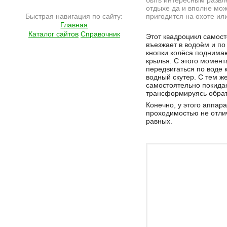
быть интересным развл
отдыхе да и вполне мо
Быстрая навигация по сайту:
пригодится на охоте ил
Главная
Подробнее на сайте http://ramlife.ru/?menu=ru-pub-hitech-viewdoc-4171
Каталог сайтов
Справочник
Этот квадроцикл самос
въезжает в водоём и п
кнопки колёса поднима
крылья. С этого момент
передвигаться по воде 
водный скутер. С тем ж
самостоятельно покида
трансформируясь обрат
Конечно, у этого аппар
проходимостью не отлич
равных.