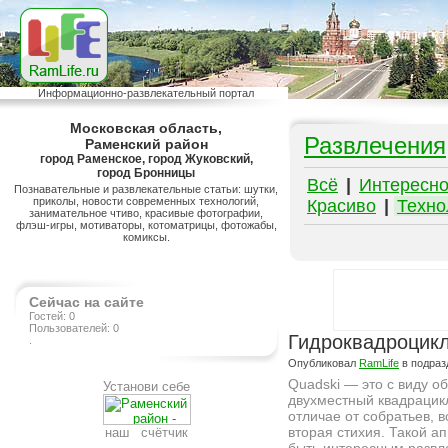
Информационно-развлекательный портал
Московская область,
Развлечения
Раменский район
город Раменское, город Жуковский,
город Бронницы
Всё
|
Интересн
Познавательные и развлекательные статьи: шутки,
приколы, новости современных технологий,
Красиво
|
Техно
занимательное чтиво, красивые фотографии,
флэш-игры, мотиваторы, котоматрицы, фотожабы,
комиксы.
Сейчас на сайте
Гостей: 0
Пользователей: 0
Гидроквадроцикл
.
Опубликовал
RamLife
в подра
Quadski — это с виду о
Установи себе
двухместный квадрацикл
отличае от собратьев, в
вторая стихия. Такой а
наш счётчик