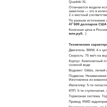
Quadski XL.
Отличаются модели если
заметном — это в колич
2-х местный соответств
По разным источникам ц
47`600 долларов США
Конечная цена в Росси
млн.руб.
:)
Технические характер
Двигатель: BMW, 4-х цил
Скорость: 75 км/ч на во
Корпус: Композитный пл
соленой воде
Водомет: Gibbs, легкий
Подвеска: Независимая
Изготовлена из кованн
Импеллер: 5-ти лопаст
КПП: 5-ти ступенчатая,
Тормозная система: То
Привод: RWD заднепри