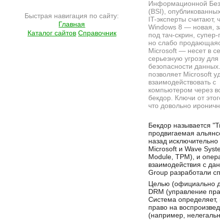
Информационной Без
(BSI), опубликованных 
Быстрая навигация по сайту:
IT-эксперты считают, 
Главная
Windows 8 — новая, 
Каталог сайтов
Справочник
под тач-скрин, супер-
но слабо продающая
Microsoft — несет в с
серьезную угрозу для
безопасности данных
позволяет Microsoft 
взаимодействовать с
компьютером через в
бекдор. Ключи от этог
что довольно ироничн
Подробнее на сайте http://ramlife.ru/?menu=ru-pub-hitech-viewdoc-3218
Бекдор называется "T
продвигаемая альянсо
назад исключительно 
Microsoft и Wave Sys
Module, TPM), и опер
взаимодействия с дан
Group разработали с
Целью (официально д
DRM (управление пра
Система определяет, 
право на воспроизвед
(например, нелегальн