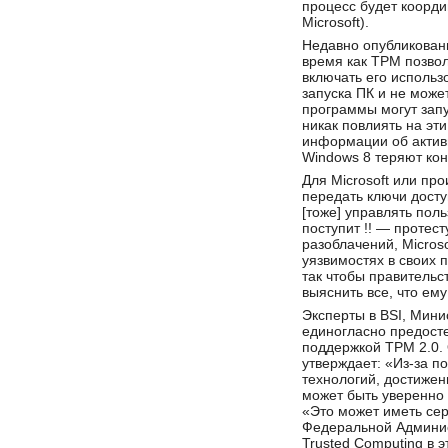
процесс будет коорд
Microsoft).
Недавно опубликован
время как TPM позво
включать его использ
запуска ПК и не може
программы могут запу
никак повлиять на эт
информации об активн
Windows 8 теряют кон
Для Microsoft или пр
передать ключи досту
[тоже] управлять поль
поступит !! — протест
разоблачений, Micro
уязвимостях в своих 
так чтобы правительс
выяснить все, что ем
Эксперты в BSI, Мин
единогласно предосте
поддержкой TPM 2.0. 
утверждает: «Из-за п
технологий, достижен
может быть уверенно 
«Это может иметь сер
Федеральной Админист
Trusted Computing в