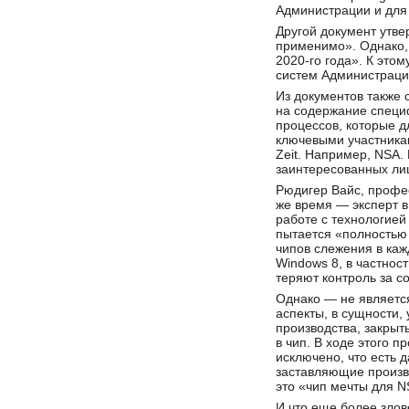
Администрации и для
Другой документ утве
применимо». Однако,
2020-го года». К это
систем Администраци
Из документов также 
на содержание специ
процессов, которые 
ключевыми участникам
Zeit. Например, NSA.
заинтересованных лиц
Рюдигер Вайс, профес
же время — эксперт 
работе с технологией 
пытается «полностью
чипов слежения в каж
Windows 8, в частност
теряют контроль за 
Однако — не являетс
аспекты, в сущности,
производства, закрыт
в чип. В ходе этого 
исключено, что есть 
заставляющие произв
это «чип мечты для N
И что еще более зло