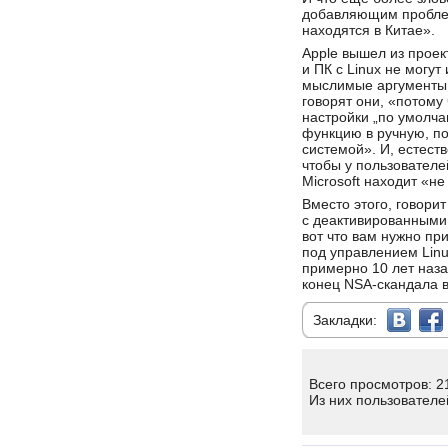
добавляющим проблем
находятся в Китае».
Apple вышел из проект
и ПК с Linux не могут
мыслимые аргументы 
говорят они, «потому
настройки „по умолча
функцию в ручную, п
системой». И, естест
чтобы у пользователе
Microsoft находит «н
Вместо этого, говорит
с деактивированными 
вот что вам нужно пр
под управлением Lin
примерно 10 лет наза
конец NSA-скандала вр
Закладки:
Всего просмотров: 2
Из них пользователе