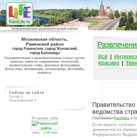
Информационно-развлекательный портал
Московская область,
Развлечени
Раменский район
город Раменское, город Жуковский,
город Бронницы
Всё
|
Интерес
Познавательные и развлекательные статьи: шутки,
приколы, новости современных технологий,
Красиво
|
Тех
занимательное чтиво, красивые фотографии,
флэш-игры, мотиваторы, котоматрицы, фотожабы,
комиксы.
Сейчас на сайте
Гостей: 0
Пользователей: 0
Правительство
.
ведомства стра
Установи себе
Опубликовал
RamNews
в п
Если верить «утечке»
документов из герман
наш счётчик
Федерального Ведомс