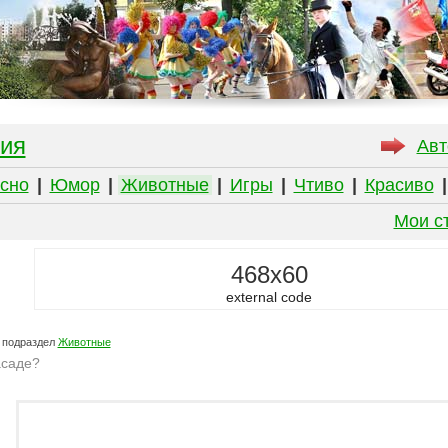
ия
Авт
сно
|
Юмор
|
Животные
|
Игры
|
Чтиво
|
Красиво
Мои с
468x60
external code
 подраздел
Животные
асаде?