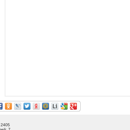
 2405
лей: 7