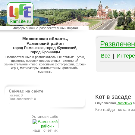
Информационно-развлекательный портал
Московская область,
Развлечен
Раменский район
город Раменское, город Жуковский,
город Бронницы
Всё
|
Интере
Познавательные и развлекательные статьи: шутки,
приколы, новости современных технологий,
занимательное чтиво, красивые фотографии, флэш-
игры, мотиваторы, котоматрицы, фотожабы,
комиксы.
Сейчас на сайте
Гостей: 0
Кот в засаде
Пользователей: 0
.
Опубликовал
RamNews
в
Кто найдет кота в з
Установи себе
Подробнее на сайте http://ramlife.ru/?menu=ru-pub-animals-viewdoc-428
наш счётчик