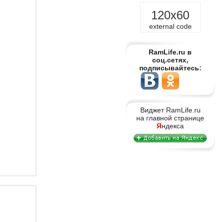
120x60
external code
RamLife.ru в
соц.сетях,
подписывайтесь:
Виджет RamLife.ru
на главной странице
Я
ндекса