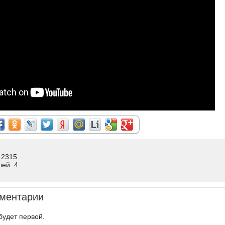
 2315
лей: 4
ментарии
будет первой.