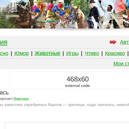
ия
Авт
сно
|
Юмор
|
Животные
|
Игры
|
Чтиво
|
Красиво
Мои с
468x60
external code
ась
одраздел
Животные
о азиатских серебряных Карпов — зрелище, надо признать, невоо