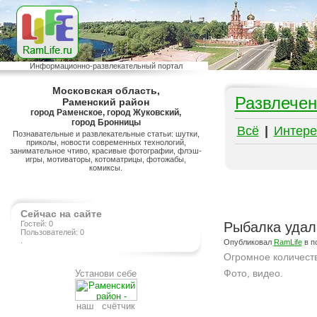
Информационно-развлекательный портал
Московская область,
Развлечен
Раменский район
город Раменское, город Жуковский,
город Бронницы
Всё
|
Интере
Познавательные и развлекательные статьи: шутки,
приколы, новости современных технологий,
занимательное чтиво, красивые фотографии, флэш-
игры, мотиваторы, котоматрицы, фотожабы,
комиксы.
Сейчас на сайте
Гостей: 0
Рыбалка удал
Пользователей: 0
.
Опубликовал
RamLife
в п
Огромное количеств
Фото, видео.
Установи себе
Подробнее на сайте http://ramlife.ru/?menu=ru-pub-animals-viewdoc-285
наш счётчик