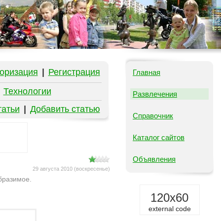
оризация
|
Регистрация
Главная
|
Технологии
Развлечения
татьи
|
Добавить статью
Справочник
Каталог сайтов
Объявления
29 августа 2010 (воскресенье)
бразимое.
120x60
external code