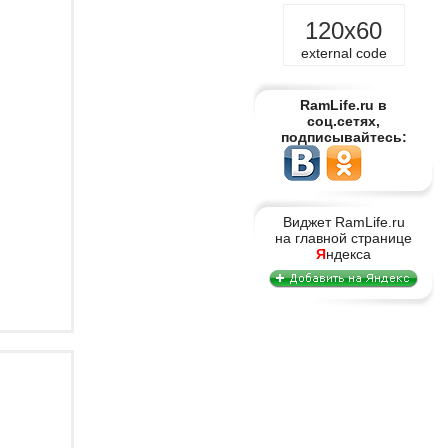
120x60
external code
RamLife.ru в
соц.сетях,
подписывайтесь:
Виджет RamLife.ru
на главной странице
Я
ндекса