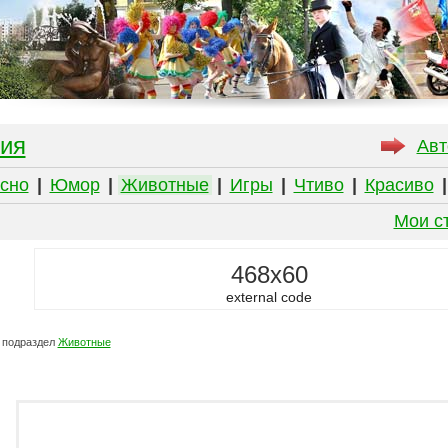
ия
Авт
сно
|
Юмор
|
Животные
|
Игры
|
Чтиво
|
Красиво
Мои с
468x60
external code
 подраздел
Животные