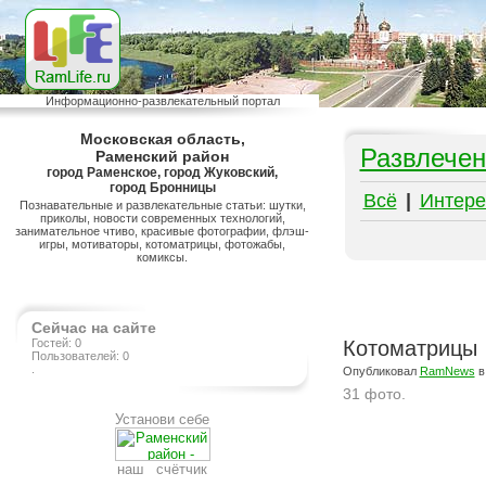
Информационно-развлекательный портал
Московская область,
Развлечен
Раменский район
город Раменское, город Жуковский,
город Бронницы
Всё
|
Интере
Познавательные и развлекательные статьи: шутки,
приколы, новости современных технологий,
занимательное чтиво, красивые фотографии, флэш-
игры, мотиваторы, котоматрицы, фотожабы,
комиксы.
Сейчас на сайте
Гостей: 0
Котоматрицы
Пользователей: 0
.
Опубликовал
RamNews
в
31 фото.
Установи себе
Подробнее на сайте http://ramlife.ru/?menu=ru-pub-animals-viewdoc-2056
наш счётчик