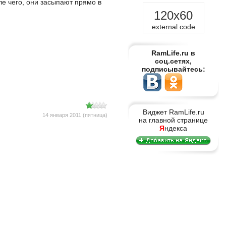
е чего, они засыпают прямо в
120x60
external code
RamLife.ru в
соц.сетях,
подписывайтесь:
Виджет RamLife.ru
14 января 2011 (пятница)
на главной странице
Я
ндекса