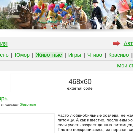
ия
Авт
сно
|
Юмор
|
Животные
|
Игры
|
Чтиво
|
Красиво
Мои с
468x60
external code
оры
в подраздел
Животные
Часто любвиобильные хозяева, не ж
питомцу. А как известно, после еды х
если учесть возраст данных питомцев,
Плотно подкрепившись, их нервная с