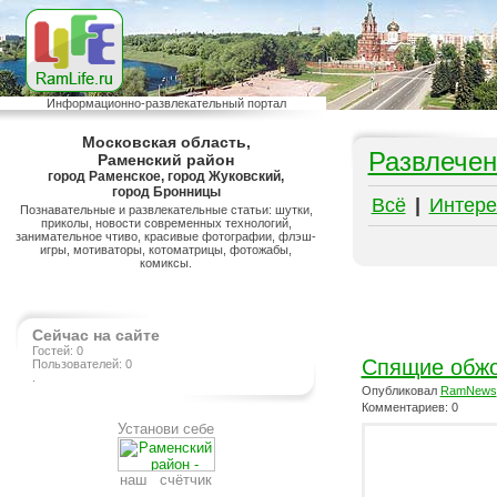
Информационно-развлекательный портал
Московская область,
Развлечен
Раменский район
город Раменское, город Жуковский,
город Бронницы
Всё
|
Интере
Познавательные и развлекательные статьи: шутки,
приколы, новости современных технологий,
занимательное чтиво, красивые фотографии, флэш-
игры, мотиваторы, котоматрицы, фотожабы,
комиксы.
Сейчас на сайте
Гостей: 0
Спящие обж
Пользователей: 0
.
Опубликовал
RamNews
Комментариев: 0
Установи себе
наш счётчик