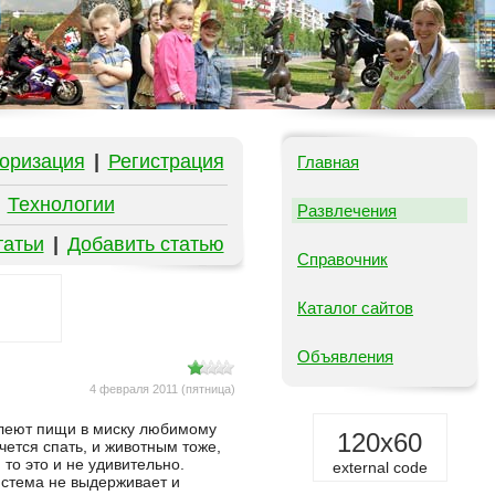
оризация
|
Регистрация
Главная
|
Технологии
Развлечения
татьи
|
Добавить статью
Справочник
Каталог сайтов
Объявления
4 февраля 2011 (пятница)
алеют пищи в миску любимому
120x60
очется спать, и животным тоже,
 то это и не удивительно.
external code
истема не выдерживает и