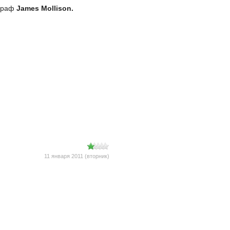
ограф
James Mollison.
11 января 2011 (вторник)