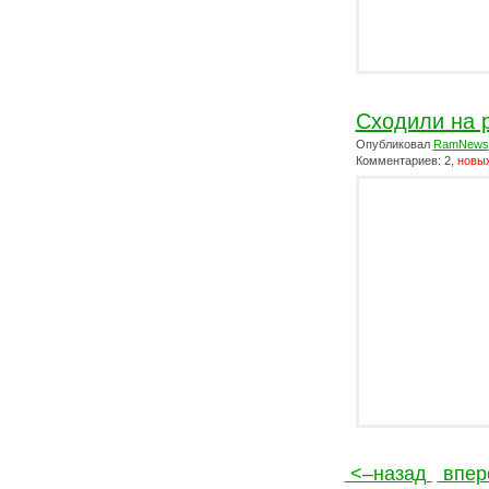
Сходили на 
Опубликовал
RamNews
Комментариев: 2,
новых
<–назад
впер