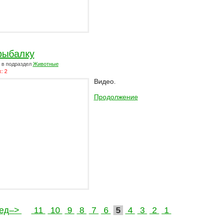
рыбалку
в подраздел
Животные
: 2
Видео.
Продолжение
ед–>
11
10
9
8
7
6
5
4
3
2
1