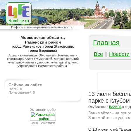
Информационно-развлекательный портал
Московская область,
Главная
Раменский район
город Раменское, город Жуковский,
город Бронницы
Всё
|
Новости
Афиши кинотеатра Юбилейный г.Раменское и
кинотеатра Взлёт г.Жуковский. Анонсы событий
культурной жизни в дворцах культуры и других
учреждениях Раменского района.
Сейчас на сайте
Гостей: 0
Пользователей: 0
13 июля беспл
.
парке с клубом
Опубликовал
БАХИРА
в под
Установи себе
Занимайтесь на прир
Занимайтесь с удовол
наш счётчик
Подробнее на сайте http://ramlife.ru/?menu=ru-main-placard-viewdoc-5538
С 13 июля клуб "Бахи