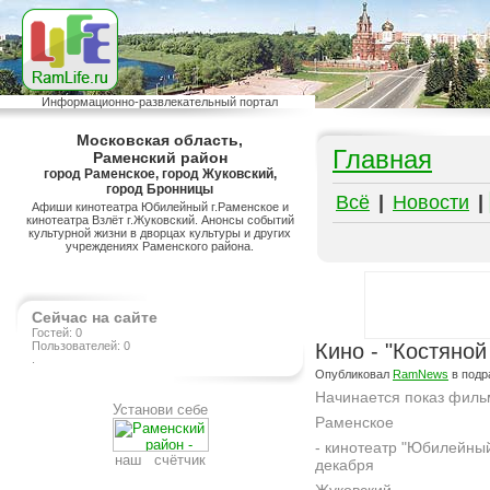
Информационно-развлекательный портал
Московская область,
Главная
Раменский район
город Раменское, город Жуковский,
город Бронницы
Всё
|
Новости
|
Афиши кинотеатра Юбилейный г.Раменское и
кинотеатра Взлёт г.Жуковский. Анонсы событий
культурной жизни в дворцах культуры и других
учреждениях Раменского района.
Сейчас на сайте
Гостей: 0
Пользователей: 0
Кино - "Костяной
.
Опубликовал
RamNews
в подр
Начинается показ филь
Установи себе
Раменское
- кинотеатр "Юбилейный
наш счётчик
декабря