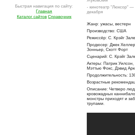
Жуковский
Быстрая навигация по сайту:
- кинотеатр "Люксор" — 
Главная
декабря
Каталог сайтов
Справочник
Подробнее на сайте http://ramlife.ru/?menu=ru-main-placard-viewdoc-5139
Жанр: ужасы, вестерн
Производство: США
Режиссёр: С. Крэйг Зал
Продюсер: Джек Хеллер
Зонньер, Скотт Форт
Сценарий: С. Крэйг Зал
Актеры: Патрик Уилсон,
Мэттью Фокс, Дэвид Арк
Продолжительность: 13
Возрастные рекомендац
Описание: Четверо люде
кровожадных каннибало
монстры приходят и заб
трупами.