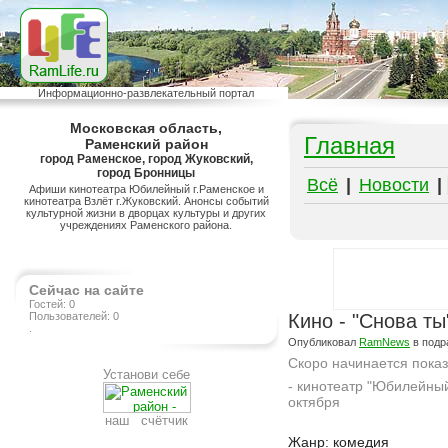
Информационно-развлекательный портал
Московская область,
Главная
Раменский район
город Раменское, город Жуковский,
город Бронницы
Всё
|
Новости
|
Афиши кинотеатра Юбилейный г.Раменское и
кинотеатра Взлёт г.Жуковский. Анонсы событий
культурной жизни в дворцах культуры и других
учреждениях Раменского района.
Сейчас на сайте
Гостей: 0
Пользователей: 0
Кино - "Снова ты
.
Опубликовал
RamNews
в подр
Скоро начинается пока
Установи себе
- кинотеатр "Юбилейный
октября
наш счётчик
Подробнее на сайте http://ramlife.ru/?menu=ru-main-placard-viewdoc-487
Жанр: комедия