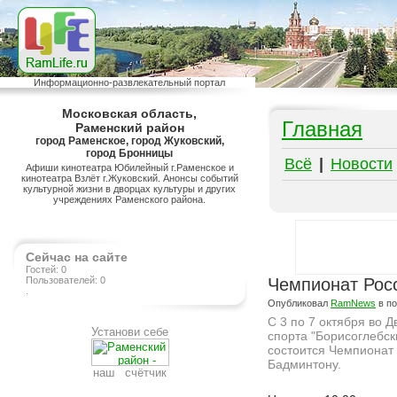
Информационно-развлекательный портал
Московская область,
Главная
Раменский район
город Раменское, город Жуковский,
город Бронницы
Всё
|
Новости
Афиши кинотеатра Юбилейный г.Раменское и
кинотеатра Взлёт г.Жуковский. Анонсы событий
культурной жизни в дворцах культуры и других
учреждениях Раменского района.
Сейчас на сайте
Гостей: 0
Пользователей: 0
Чемпионат Рос
.
Опубликовал
RamNews
в п
С 3 по 7 октября во 
Установи себе
спорта "Борисоглебск
состоится Чемпионат
Бадминтону.
наш счётчик
Подробнее на сайте http://ramlife.ru/?menu=ru-main-placard-viewdoc-2636