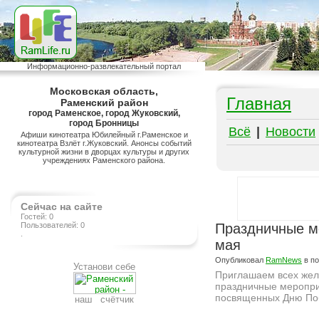
Информационно-развлекательный портал
Московская область,
Главная
Раменский район
город Раменское, город Жуковский,
город Бронницы
Всё
|
Новости
Афиши кинотеатра Юбилейный г.Раменское и
кинотеатра Взлёт г.Жуковский. Анонсы событий
культурной жизни в дворцах культуры и других
учреждениях Раменского района.
Сейчас на сайте
Гостей: 0
Пользователей: 0
Праздничные ме
.
мая
Опубликовал
RamNews
в п
Установи себе
Приглашаем всех же
праздничные меропри
посвященных Дню По
наш счётчик
Подробнее на сайте http://ramlife.ru/?menu=ru-main-placard-viewdoc-1311