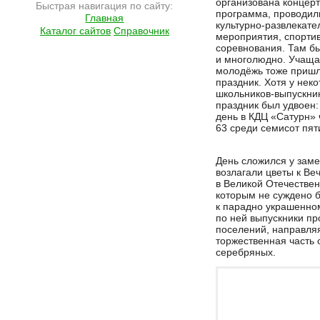
организована концер
Быстрая навигация по сайту:
программа, проводил
Главная
культурно-развлекат
Каталог сайтов
Справочник
мероприятия, спорти
соревнования. Там б
и многолюдно. Учаща
молодёжь тоже пришл
праздник. Хотя у нек
школьников-выпускни
праздник был удвоен: 
день в КДЦ «Сатурн» 
63 среди семисот пят
День сложился у зам
возлагали цветы к Ве
в Великой Отечествен
которым не суждено 
к парадно украшенно
по ней выпускники пр
поселений, направляя
торжественная часть 
серебряных.