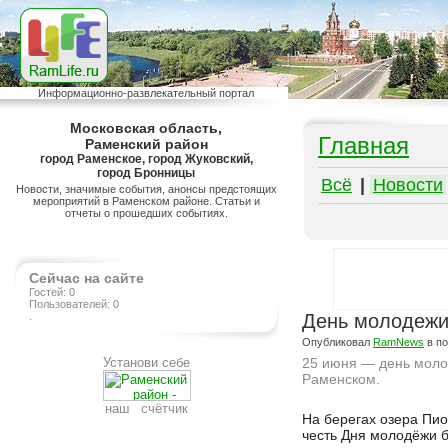
Информационно-развлекательный портал
Московская область,
Главная
Раменский район
город Раменское, город Жуковский,
город Бронницы
Всё
|
Новости
Новости, значимые события, анонсы предстоящих
мероприятий в Раменском районе. Статьи и
отчеты о прошедших событиях.
Сейчас на сайте
Гостей: 0
Пользователей: 0
.
День молодеж
Опубликовал
RamNews
в п
Установи себе
25 июня — день моло
Раменском.
наш счётчик
Подробнее на сайте http://ramlife.ru/?menu=ru-main-news-viewdoc-81
На берегах озера Пио
честь Дня молодёжи 