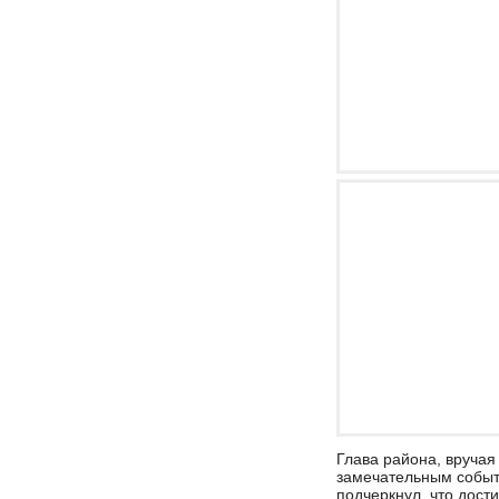
Глава района, вручая
замечательным событ
подчеркнул, что дости