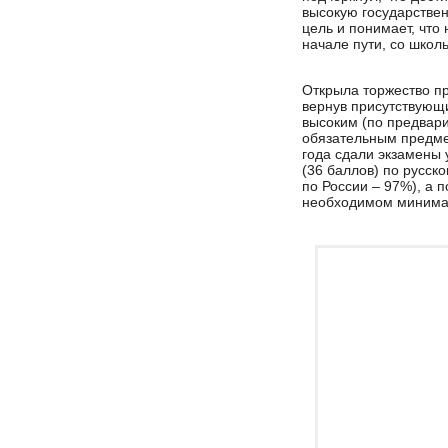
высокую государствен
цель и понимает, что
начале пути, со школь
Открыла торжество п
вернув присутствующи
высоким (по предвар
обязательным предме
года сдали экзамены 
(36 баллов) по русск
по России – 97%), а 
необходимом минимал