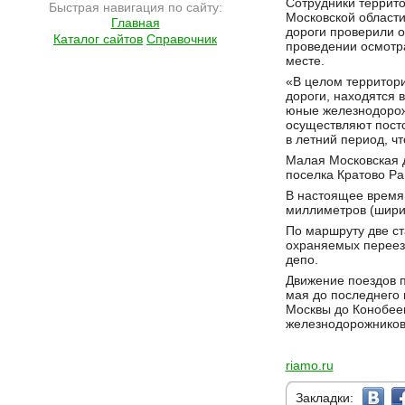
Сотрудники террит
Быстрая навигация по сайту:
Московской области
Главная
дороги проверили 
Каталог сайтов
Справочник
проведении осмотр
месте.
«В целом территори
дороги, находятся 
юные железнодорож
осуществляют пост
в летний период, ч
Малая Московская д
поселка Кратово Ра
В настоящее время 
миллиметров (шири
По маршруту две ст
охраняемых переезд
депо.
Движение поездов п
мая до последнего 
Москвы до Конобеев
железнодорожников
riamo.ru
Закладки: