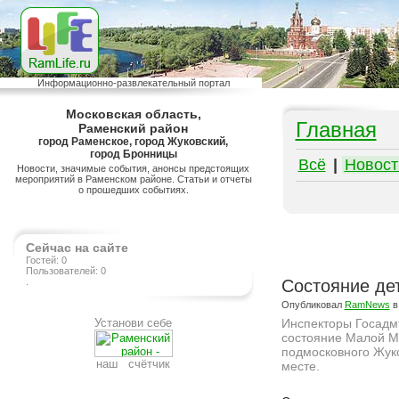
Информационно-развлекательный портал
Московская область,
Главная
Раменский район
город Раменское, город Жуковский,
город Бронницы
Всё
|
Новост
Новости, значимые события, анонсы предстоящих
мероприятий в Раменском районе. Статьи и отчеты
о прошедших событиях.
Сейчас на сайте
Гостей: 0
Пользователей: 0
.
Состояние де
Опубликовал
RamNews
в
Установи себе
Инспекторы Госадм
состояние Малой Мо
подмосковного Жуко
наш счётчик
месте.
Подробнее на сайте http://ramlife.ru/?menu=ru-main-news-viewdoc-6453