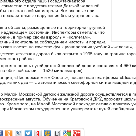
ориального отдела №16 Госадмтехнадзора
 совместно с представителями Детской железной
объекты стальной магистрали. Выявленные при
а незначительные нарушения были устранены на
я и объекты, размещенные на территории чугунной
в надлежащем состоянии. Инспекторы отметили, что
ники, в пример своим взрослым «коллегам»,
оянный контроль за соблюдением чистоты и порядка
то сказывается на качестве функционирования учебной «железки», 
етская железная дорога была открыта в 1935 году на границе горо
менского района.
протяженность путей детской железной дороги составляет 4,960 
на обычной колеи — 1520 миллиметров).
анции, «Пионерская» и «Юность», посадочная платформа «Школьна
а, из них два — с автоматической светофорной сигнализацией и 
о Малой Московской детской железной дороге осуществляется в пе
воскресенья августа. Обучение на Кратовской ДЖД проходят школьн
о. Кроме того, на Малой Московской проходят летнюю практику у
 при Московском государственном университете путей сообщения