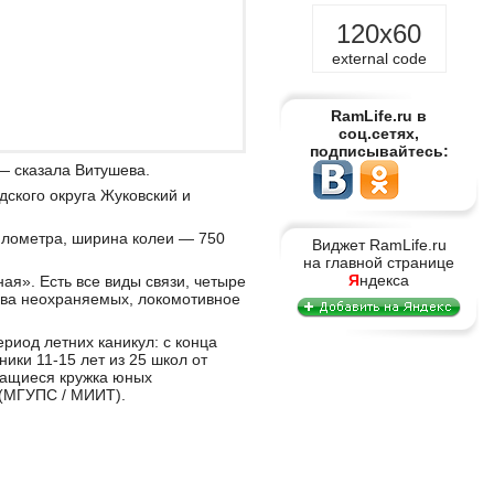
120x60
external code
RamLife.ru в
соц.сетях,
подписывайтесь:
— сказала Витушева.
дского округа Жуковский и
километра, ширина колеи — 750
Виджет RamLife.ru
на главной странице
Я
ндекса
я». Есть все виды связи, четыре
два неохраняемых, локомотивное
риод летних каникул: с конца
ики 11-15 лет из 25 школ от
чащиеся кружка юных
 (МГУПС / МИИТ).