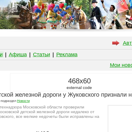
Авт
и
|
Афиша
|
Статьи
|
Реклама
Мои нов
468x60
external code
тской железной дороги у Жуковского признали
 подраздел
Новости
технадзора Московской области проверили
сковской детской железной дороги недалеко от
вского, все мелкие недочеты были исправлены на