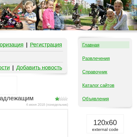
оризация
|
Регистрация
Главная
Развлечения
ости
|
Добавить новость
Справочник
Каталог сайтов
 надлежащим
Объявления
4 июня 2018 (понедельник)
120x60
external code