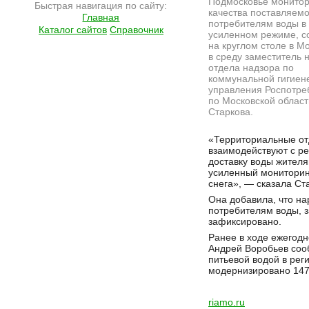
Подмосковье монитор
Быстрая навигация по сайту:
качества поставляем
Главная
потребителям воды в
Каталог сайтов
Справочник
усиленном режиме, 
на круглом столе в М
в среду заместитель 
отдела надзора по
коммунальной гигиен
управления Роспотре
по Московской област
Старкова.
Подробнее на сайте http://ramlife.ru/?menu=ru-main-news-viewdoc-6430
«Территориальные от
взаимодействуют с р
доставку воды жителя
усиленный мониторинг
снега», — сказала Ст
Она добавила, что на
потребителям воды, 
зафиксировано.
Ранее в ходе ежегодн
Андрей Воробьев соо
питьевой водой в рег
модернизировано 147
riamo.ru