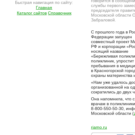
говорится в сообщени
Быстрая навигация по сайту:
службы первого заме
Главная
председателя правит
Каталог сайтов
Справочник
Московской области 
Забраловой.
Подробнее на сайте http://ramlife.ru/?menu=ru-main-news-viewdoc-6307
С прошлого года в Ро
Федерации запущен
совместный проект М
РФ и корпорации «Ро
носящий название
«Бережливая поликли
поликлиник, упростит
пребывания в медици
в Красногорской гор
охраны материнства и
«Нам уже удалось дос
организованной на о
сократились до двух 
Она напомнила, что с
врачам в поликлиники
8-800-550-50-30, инф
Московской области (
riamo.ru