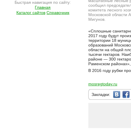
масштабные лесные р
Быстрая навигация по сайту:
сообщил председате
Главная
комитета лесного хоз
Каталог сайтов
Справочник
Московской области 
Мигунов.
Подробнее на сайте http://ramlife.ru/?menu=ru-main-news-viewdoc-6018
«Сплошные санитарны
2017 году будут прои
территории 18 муниц
образований Московс
области на общей пл
тысячи гектаров. Наи
районе — 300 гектаро
Раменском районах»,
В 2016 году рубки пр
mosregtoday.ru
Закладки: