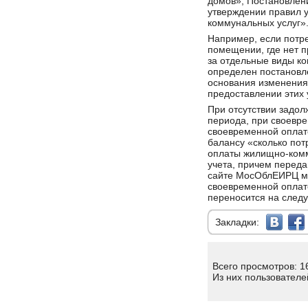
домов», Постановлен
утверждении правил 
коммунальных услуг»
Например, если потр
помещении, где нет п
за отдельные виды ко
определен постановл
основания изменения
предоставлении этих 
При отсутствии задол
периода, при своевр
своевременной оплат
балансу «сколько пот
оплаты жилищно-комм
учета, причем перед
сайте МосОблЕИРЦ мо
своевременной оплат
переносится на след
Закладки:
Всего просмотров: 1
Из них пользователе