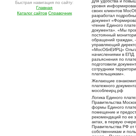
Для удобства и повы
Быстрая навигация по сайту:
уровня информирова
Главная
своих клиентов Мос
Каталог сайтов
Справочник
разработал подробн
документ «Формиров
чтение Единого плат
документа». «Мы про
постоянный монитори
обращений граждан, 
управляющий директ
«МосОблЕИРЦ» Ольга 
начислениями в ЕПД.
разъяснения по плат
подготовили документ
сотрудники территор
плательщикам».
Желающие ознакомить
платежного документ
мособлеирц.рф
Логика Единого плат
Правительства Моско
формы Единого плате
помещение и предост
рекомендаций по ее 
актах, в первую оче
Правительства РФ от
собственникам и пол