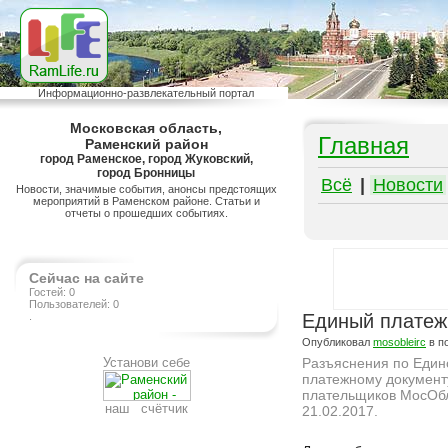
Информационно-развлекательный портал
Московская область,
Главная
Раменский район
город Раменское, город Жуковский,
город Бронницы
Всё
|
Новости
Новости, значимые события, анонсы предстоящих
мероприятий в Раменском районе. Статьи и
отчеты о прошедших событиях.
Сейчас на сайте
Гостей: 0
Пользователей: 0
.
Единый платеж
Опубликовал
mosobleirc
в п
Установи себе
Разъяснения по Един
платежному документ
плательщиков МосОб
наш счётчик
21.02.2017.
Подробнее на сайте http://ramlife.ru/?menu=ru-main-news-viewdoc-6017