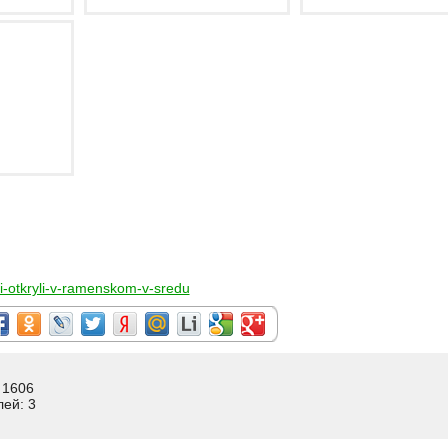
ii-otkryli-v-ramenskom-v-sredu
 1606
лей: 3