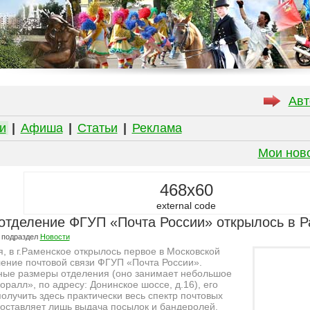
Авт
и
|
Афиша
|
Статьи
|
Реклама
Мои нов
468x60
external code
отделение ФГУП «Почта России» открылось в 
 подраздел
Новости
я, в г.Раменское открылось первое в Московской
ение почтовой связи ФГУП «Почта России».
ные размеры отделения (оно занимает небольшое
ралл», по адресу: Донинское шоссе, д.16), его
получить здесь практически весь спектр почтовых
составляет лишь выдача посылок и бандеролей.