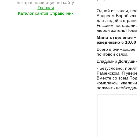
Быстрая навигация по сайту:
Главная
Подробнее на сайте http://ramlife.ru/?menu=ru-main-news-viewdoc-6005
Одной из задач, по
Каталог сайтов
Справочник
Андреем Воробьевы
для людей с огран
России» постаралис
любой житель Подм
Мини-отделение «
ежедневно с 10.00 
Всего в ближайшее 
почтовой связи.
Владимир Долгушин
- Безусловно, прия
Раменском. Я увере
Вместе со всем По
комплексы, увеличи
получить необходи