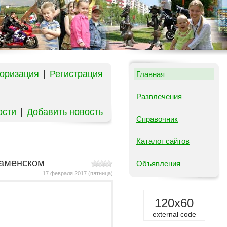
оризация
|
Регистрация
Главная
Развлечения
ости
|
Добавить новость
Справочник
Каталог сайтов
Раменском
Объявления
17 февраля 2017 (пятница)
120x60
external code