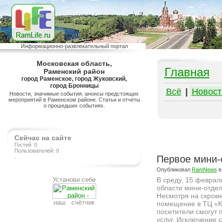
Информационно-развлекательный портал
Московская область,
Главная
Раменский район
город Раменское, город Жуковский,
город Бронницы
Всё
|
Новост
Новости, значимые события, анонсы предстоящих
мероприятий в Раменском районе. Статьи и отчеты
о прошедших событиях.
Сейчас на сайте
Гостей: 0
Пользователей: 0
.
Первое мини-
Опубликовал
RamNews
в
Установи себе
В среду, 15 феврал
области мини-отдел
Несмотря на скром
наш счётчик
помещение в ТЦ «Ко
посетители смогут 
услуг. Исключение 