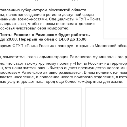
ставленных губернатором Московской области
м, является создание в регионе доступной среды
иченными возможностями. Специалисты ФГУП «Почта
ь сделать все, чтобы в новом почтовом отделении
осковья чувствовал себя комфортно.
Почты России» в Раменском будет работать
до 20.00. Перерыв на обед с 14.00 до 15.00
.
время ФГУП «Почта России» планирует открыть в Московской обла
, заместитель главы администрации Раменского муниципального р
тно, что старт такому крупному проекту «Почты России» на террито
н, что наши жители очень быстро оценят преимущества нового мин
дмосковьем Раменское активно развивается. В нем появляются но
вается население, и появление нового почтового отделения, в кот
мые услуги, делает наш город еще более комфортным для жизни.