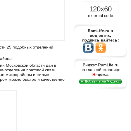
120x60
external code
RamLife.ru в
соц.сетях,
подписывайтесь:
сти 25 подобных отделений
айона:
Виджет RamLife.ru
рии Московской области дан в
на главной странице
и-отделения почтовой связи.
Я
ндекса
вые микрорайоны и жилые
ором можно быстро и качественно