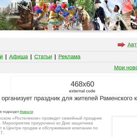
Авт
и
|
Афиша
|
Статьи
|
Реклама
Мои нов
468x60
external code
 организует праздник для жителей Раменского 
в подраздел
Новости
нском «Ростелеком» проведет семейный праздник
а. Мероприятие приурочено ко Дню защитника
т в Центре продаж и обслуживания компании по
7.