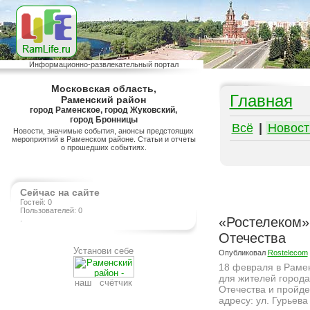
Информационно-развлекательный портал
Московская область,
Главная
Раменский район
город Раменское, город Жуковский,
город Бронницы
Всё
|
Новост
Новости, значимые события, анонсы предстоящих
мероприятий в Раменском районе. Статьи и отчеты
о прошедших событиях.
Сейчас на сайте
Гостей: 0
Пользователей: 0
.
«Ростелеком»
Отечества
Установи себе
Опубликовал
Rostelecom
18 февраля в Раме
для жителей город
наш счётчик
Отечества и пройде
адресу: ул. Гурьева 