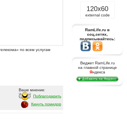
120x60
external code
RamLife.ru в
соц.сетях,
подписывайтесь:
телекома» по всем услугам
Виджет RamLife.ru
на главной странице
Я
ндекса
Ваше мнение:
Поблагодарить
Кинуть помидор