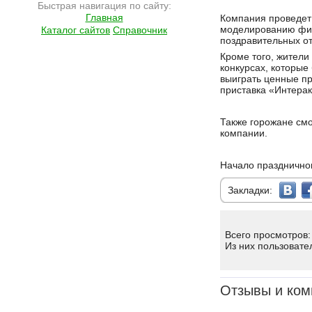
Быстрая навигация по сайту:
Подробнее на сайте http://ramlife.ru/?menu=ru-main-news-viewdoc-6000
Главная
Компания проведет
моделированию фиг
Каталог сайтов
Справочник
поздравительных от
Кроме того, жители
конкурсах, которые
выиграть ценные пр
приставка «Интерак
Также горожане смо
компании.
Начало праздничног
Закладки:
Всего просмотров:
Из них пользовате
Отзывы и ком