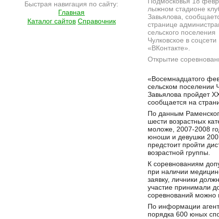
Подмосковья 18 февр
Быстрая навигация по сайту:
лыжном стадионе клу
Главная
Завьялова, сообщает
Каталог сайтов
Справочник
странице администра
сельского поселения
Чулковское в соцсети
«ВКонтакте».
Открытие соревновани
Подробнее на сайте http://ramlife.ru/?menu=ru-main-news-viewdoc-5999
«Восемнадцатого фев
сельском поселении 
Завьялова пройдет XX
сообщается на стран
По данным Раменског
шести возрастных кат
моложе, 2007-2008 го
юноши и девушки 200
предстоит пройти дист
возрастной группы.
К соревнованиям допу
при наличии медицин
заявку, личники долж
участие принимали д
соревнований можно 
По информации агентс
порядка 600 юных спо