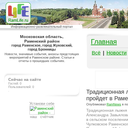
Информационно-развлекательный портал
Московская область,
Главная
Раменский район
город Раменское, город Жуковский,
город Бронницы
Всё
|
Новости
Новости, значимые события, анонсы предстоящих
мероприятий в Раменском районе. Статьи и
отчеты о прошедших событиях.
Сейчас на сайте
Гостей: 0
Пользователей: 0
.
Традиционная 
пройдет в Рам
Установи себе
Опубликовал
RamNews
в п
Традиционная лыжня
Александра Завьялов
наш счётчик
в сельском поселени
Чулковское Раменско