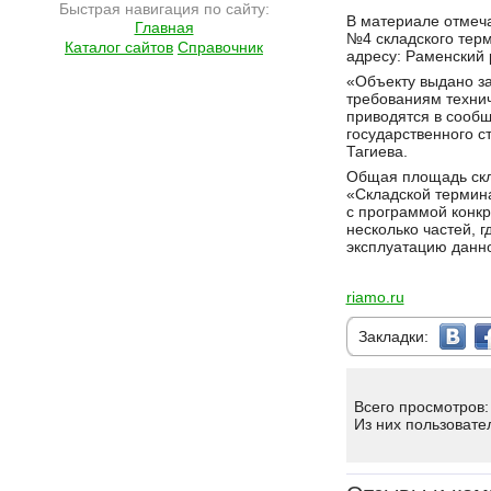
Быстрая навигация по сайту:
Подробнее на сайте http://ramlife.ru/?menu=ru-main-news-viewdoc-5944
В материале отмеча
Главная
№4 складского тер
Каталог сайтов
Справочник
адресу: Раменский 
«Объекту выдано за
требованиям технич
приводятся в сообщ
государственного с
Тагиева.
Общая площадь скл
«Складской термина
с программой конкр
несколько частей, 
эксплуатацию данно
riamo.ru
Закладки:
Всего просмотров:
Из них пользовате