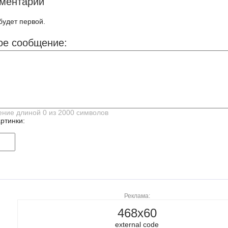
ментарии
будет первой.
ое сообщение:
ртинки:
Реклама:
468x60
external code