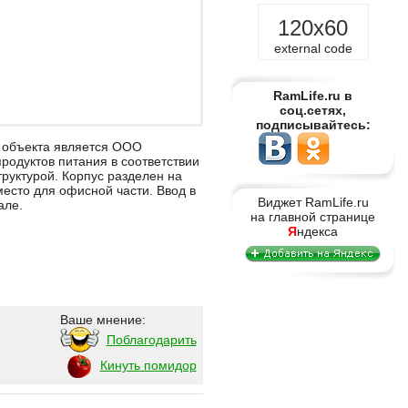
120x60
external code
RamLife.ru в
соц.сетях,
подписывайтесь:
 объекта является ООО
родуктов питания в соответствии
руктурой. Корпус разделен на
место для офисной части. Ввод в
Виджет RamLife.ru
але.
на главной странице
Я
ндекса
Ваше мнение:
Поблагодарить
Кинуть помидор