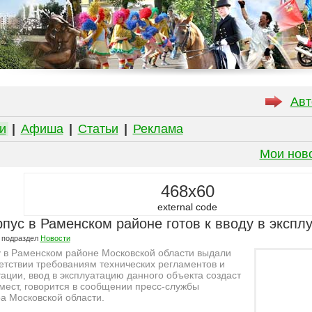
Авт
и
|
Афиша
|
Статьи
|
Реклама
Мои нов
468x60
external code
пус в Раменском районе готов к вводу в экспл
 подраздел
Новости
у в Раменском районе Московской области выдали
етствии требованиям технических регламентов и
ации, ввод в эксплуатацию данного объекта создаст
мест, говорится в сообщении пресс-службы
а Московской области.