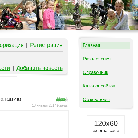
оризация
|
Регистрация
Главная
Развлечения
ости
|
Добавить новость
Справочник
Каталог сайтов
уатацию
Объявления
18 января 2017 (среда)
120x60
external code