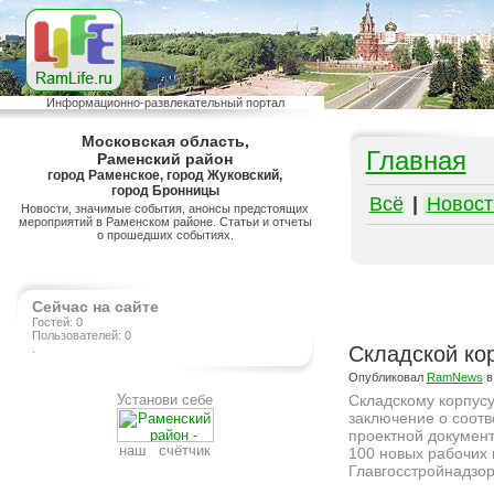
Информационно-развлекательный портал
Московская область,
Главная
Раменский район
город Раменское, город Жуковский,
город Бронницы
Всё
|
Новост
Новости, значимые события, анонсы предстоящих
мероприятий в Раменском районе. Статьи и отчеты
о прошедших событиях.
Сейчас на сайте
Гостей: 0
Пользователей: 0
.
Складской кор
Опубликовал
RamNews
в
Установи себе
Складскому корпус
заключение о соотв
проектной документ
наш счётчик
100 новых рабочих 
Главгосстройнадзор