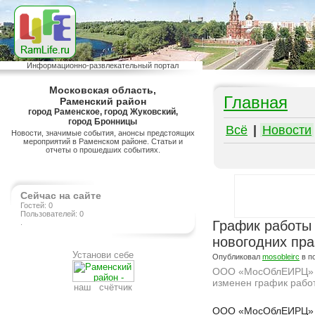
Информационно-развлекательный портал
Московская область,
Главная
Раменский район
город Раменское, город Жуковский,
город Бронницы
Всё
|
Новости
Новости, значимые события, анонсы предстоящих
мероприятий в Раменском районе. Статьи и
отчеты о прошедших событиях.
Сейчас на сайте
Гостей: 0
Пользователей: 0
.
График работ
новогодних пра
Установи себе
Опубликовал
mosobleirc
в п
ООО «МосОблЕИРЦ» со
изменен график рабо
наш счётчик
Подробнее на сайте http://ramlife.ru/?menu=ru-main-news-viewdoc-5907
ООО «МосОблЕИРЦ» со