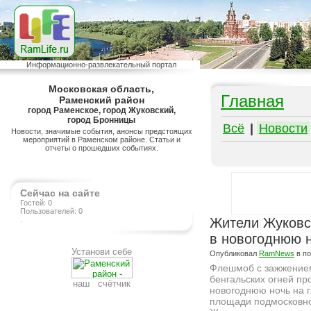
Информационно-развлекательный портал
Московская область,
Главная
Раменский район
город Раменское, город Жуковский,
город Бронницы
Всё
|
Новости
Новости, значимые события, анонсы предстоящих
мероприятий в Раменском районе. Статьи и
отчеты о прошедших событиях.
Сейчас на сайте
Гостей: 0
Пользователей: 0
.
Жители Жуковск
в новогоднюю 
Установи себе
Опубликовал
RamNews
в п
Флешмоб с зажжением
бенгальских огней пр
наш счётчик
новогоднюю ночь на 
площади подмосковн