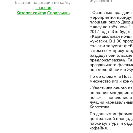
Жуковского.
Быстрая навигация по сайту:
Главная
Подробнее на сайте http://ramlife.ru/?menu=ru-main-news-viewdoc-5900
- Основные празднич
Каталог сайтов
Справочник
мероприятия пройдут
площади около Дворц
с часу до трёх ночи 1
2017 года. Это будет
«Карнавальная ночь»
жуковски. В 1.30 прог
салют и запустят фей
затем всем присутст
раздадут бенгальские 
предложат зажечь. Та
праздничного флешмоб
новогодней ночи в Жу
По ее словам, в Новы
множество игр и конк
- Участники одного из
поедании мандаринов.
ночь» — появление в 
лучший карнавальный
Короткова..
По данным информаге
центральной площади,
парке культуры и отды
кофейня.