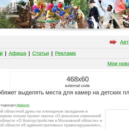
Авт
и
|
Афиша
|
Статьи
|
Реклама
Мои нов
468x60
external code
бяжет выделять места для камер на детских п
 подраздел
Новости
ой областной думы на пленарном заседании в
первом чтении проект закона «О внесении изменений
 области «О благоустройстве в Московской области» и
кой области об административных правонарушениях»,