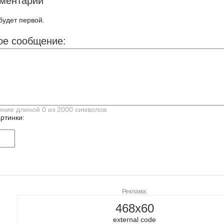
ментарии
будет первой.
ое сообщение:
ртинки:
Реклама:
468x60
external code