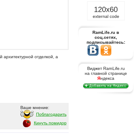
120x60
external code
RamLife.ru в
соц.сетях,
подписывайтесь:
й архитектурной отделкой, а
Виджет RamLife.ru
на главной странице
Я
ндекса
Ваше мнение:
Поблагодарить
Кинуть помидор