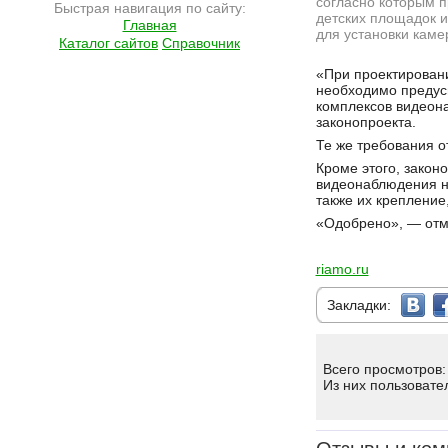
согласно которым п
Быстрая навигация по сайту:
детских площадок и
Главная
для установки кам
Каталог сайтов
Справочник
Подробнее на сайте http://ramlife.ru/?menu=ru-main-news-viewdoc-5872
«При проектирован
необходимо предус
комплексов видеона
законопроекта.
Те же требования о
Кроме этого, закон
видеонаблюдения на
также их крепление
«Одобрено», — отм
riamo.ru
Закладки:
Всего просмотров:
Из них пользовате