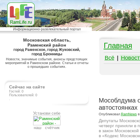
Информационно-развлекательный портал
Московская область,
Главная
Раменский район
город Раменское, город Жуковский,
город Бронницы
Всё
|
Новост
Новости, значимые события, анонсы предстоящих
мероприятий в Раменском районе. Статьи и отчеты
о прошедших событиях.
Сейчас на сайте
Гостей: 0
Пользователей: 0
.
Мособлдума о
автостоянках
Установи себе
Опубликовал
RamNews
в
Депутаты Московск
четверг приняли в 
наш счётчик
в закон Московской
в «Кодекс Московс