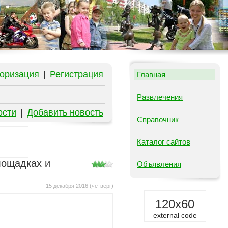
оризация
|
Регистрация
Главная
Развлечения
ости
|
Добавить новость
Справочник
Каталог сайтов
лощадках и
Объявления
15 декабря 2016 (четверг)
120x60
external code