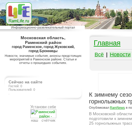
Информационно-развлекательный портал
Московская область,
Главная
Раменский район
город Раменское, город Жуковский,
город Бронницы
Всё
|
Новости
Новости, значимые события, анонсы предстоящих
мероприятий в Раменском районе. Статьи и
отчеты о прошедших событиях.
Сейчас на сайте
Гостей: 0
Пользователей: 0
.
К зимнему сезо
горнолыжных т
Установи себе
Опубликовал
RamNews
в п
В Московской области
подготовили к зимнем
наш счётчик
25 горнолыжных трасс
Подробнее на сайте http://ramlife.ru/?menu=ru-main-news-viewdoc-5842