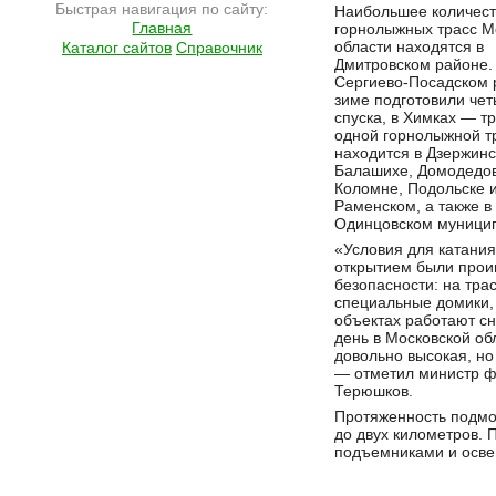
Быстрая навигация по сайту:
Наибольшее количест
Главная
горнолыжных трасс М
области находятся в
Каталог сайтов
Справочник
Дмитровском районе.
Сергиево-Посадском 
зиме подготовили че
спуска, в Химках — тр
одной горнолыжной т
находится в Дзержинс
Балашихе, Домодедов
Коломне, Подольске 
Раменском, а также 
Одинцовском муници
«Условия для катания
открытием были прои
безопасности: на тра
специальные домики, 
объектах работают сн
день в Московской об
довольно высокая, но
— отметил министр ф
Терюшков.
Протяженность подмо
до двух километров. 
подъемниками и осв