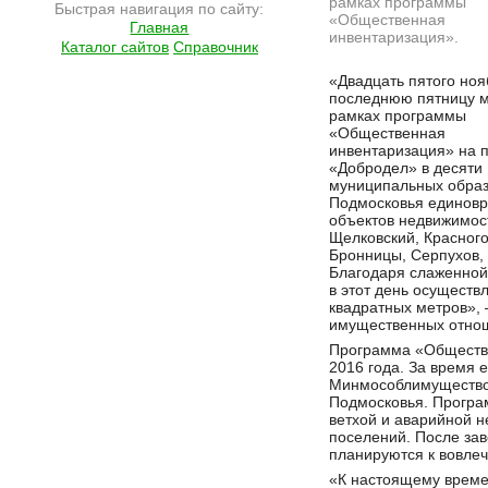
рамках программы
Быстрая навигация по сайту:
«Общественная
Главная
инвентаризация».
Каталог сайтов
Справочник
Подробнее на сайте http://ramlife.ru/?menu=ru-main-news-viewdoc-5825
«Двадцать пятого ноя
последнюю пятницу м
рамках программы
«Общественная
инвентаризация» на 
«Добродел» в десяти
муниципальных обра
Подмосковья единовр
объектов недвижимос
Щелковский, Красного
Бронницы, Серпухов,
Благодаря слаженной
в этот день осущест
квадратных метров»,
имущественных отнош
Программа «Обществе
2016 года. За время 
Минмособлимущество 
Подмосковья. Програ
ветхой и аварийной н
поселений. После за
планируются к вовлеч
«К настоящему време