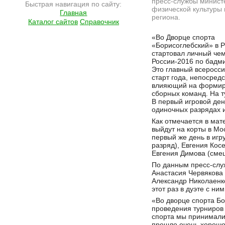
пресс-службы минист
Быстрая навигация по сайту:
физической культуры 
Главная
региона.
Каталог сайтов
Справочник
Подробнее на сайте http://ramlife.ru/?menu=ru-main-news-viewdoc-5812
«Во Дворце спорта
«Борисоглебский» в 
стартовал личный че
России-2016 по бадми
Это главный всеросс
старт года, непосред
влияющий на форми
сборных команд. На т
В первый игровой ден
одиночных разрядах и
Как отмечается в ма
выйдут на корты в Мо
первый же день в игр
разряд), Евгения Кос
Евгения Димова (сме
По данным пресс-слу
Анастасия Червякова 
Александр Николаенко
этот раз в дуэте с ни
«Во дворце спорта Б
проведения турниров 
спорта мы принимали
прошло очень хорошо