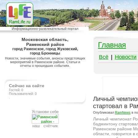
Информационно-развлекательный портал
Московская область,
Главная
Раменский район
город Раменское, город Жуковский,
город Бронницы
Всё
|
Новости
Новости, значимые события, анонсы предстоящих
мероприятий в Раменском районе. Статьи и
отчеты о прошедших событиях.
Сейчас на сайте
Гостей: 0
Пользователей: 0
.
Личный чемпио
стартовал в Р
Установи себе
Опубликовал
RamNews
в п
Личный чемпионат Ро
бадминтону стартовал
наш счётчик
Раменском районе Мо
области, говорится в