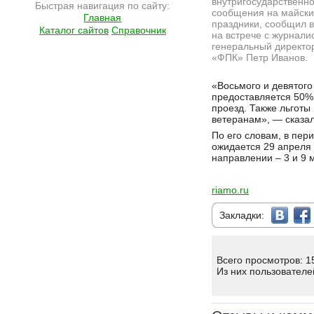
внутригосударственно
Быстрая навигация по сайту:
сообщения на майск
Главная
праздники, сообщил в
Каталог сайтов
Справочник
на встрече с журнали
генеральный директо
«ФПК» Петр Иванов.
Подробнее на сайте http://ramlife.ru/?menu=ru-main-news-viewdoc-5364
«Восьмого и девятого
предоставляется 50%
проезд. Также льготы
ветеранам», — сказал
По его словам, в пер
ожидается 29 апреля
направлении – 3 и 9 
riamo.ru
Закладки:
Всего просмотров: 1
Из них пользователе