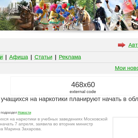
Авт
и
|
Афиша
|
Статьи
|
Реклама
Мои нов
468x60
external code
учащихся на наркотики планируют начать в обл
 подраздел
Новости
хся на наркотики в учебных заведениях Московской
начать 7 апреля, заявила во вторник министр
на Марина Захарова.