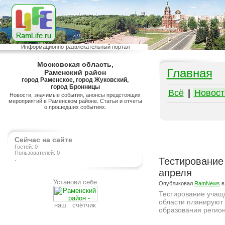
Информационно-развлекательный портал
Московская область,
Главная
Раменский район
город Раменское, город Жуковский,
город Бронницы
Всё
|
Новост
Новости, значимые события, анонсы предстоящих
мероприятий в Раменском районе. Статьи и отчеты
о прошедших событиях.
Сейчас на сайте
Гостей: 0
Пользователей: 0
.
Тестирование 
апреля
Установи себе
Опубликовал
RamNews
в
Тестирование учащи
области планируют 
наш счётчик
образования регио
Подробнее на сайте http://ramlife.ru/?menu=ru-main-news-viewdoc-5279