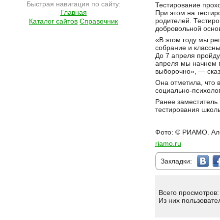
Быстрая навигация по сайту:
Тестирование проход
Главная
При этом на тестир
родителей. Тестиро
Каталог сайтов
Справочник
добровольной основ
«В этом году мы ре
собрание и классный
До 7 апреля пройду
апреля мы начнем 
выборочно», — сказ
Она отметила, что 
социально-психолог
Ранее заместитель
тестирования школь
Фото: © РИАМО. Ал
riamo.ru
Закладки:
Всего просмотров:
Из них пользовате