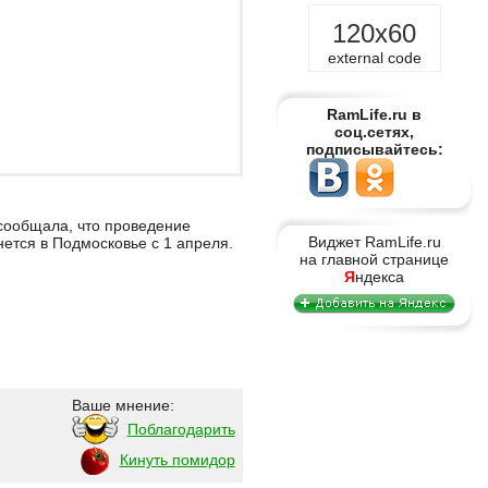
120x60
external code
RamLife.ru в
соц.сетях,
подписывайтесь:
сообщала, что проведение
Виджет RamLife.ru
ется в Подмосковье с 1 апреля.
на главной странице
Я
ндекса
Ваше мнение:
Поблагодарить
Кинуть помидор