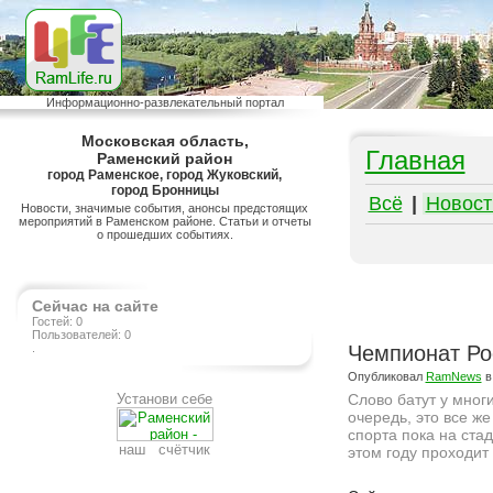
Информационно-развлекательный портал
Московская область,
Главная
Раменский район
город Раменское, город Жуковский,
город Бронницы
Всё
|
Новост
Новости, значимые события, анонсы предстоящих
мероприятий в Раменском районе. Статьи и отчеты
о прошедших событиях.
Сейчас на сайте
Гостей: 0
Пользователей: 0
.
Чемпионат Ро
Опубликовал
RamNews
в
Установи себе
Слово батут у многи
очередь, это все ж
спорта пока на ста
наш счётчик
этом году проходит
Подробнее на сайте http://ramlife.ru/?menu=ru-main-news-viewdoc-495