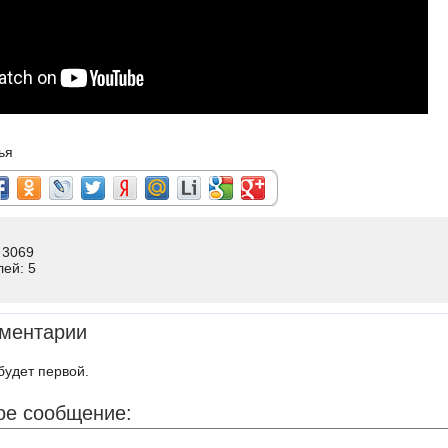
ья
 3069
лей: 5
ментарии
будет первой.
ое сообщение: