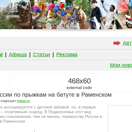
Авт
и
|
Афиша
|
Статьи
|
Реклама
Мои нов
468x60
external code
ссии по прыжкам на батуте в Раменском
 подраздел
Новости
х ассоциируется с детской забавой, но, в первую
е – спортивный снаряд. В Подмосковье этот вид
дии становления, тем не менее, первенство России в
 в Раменском.