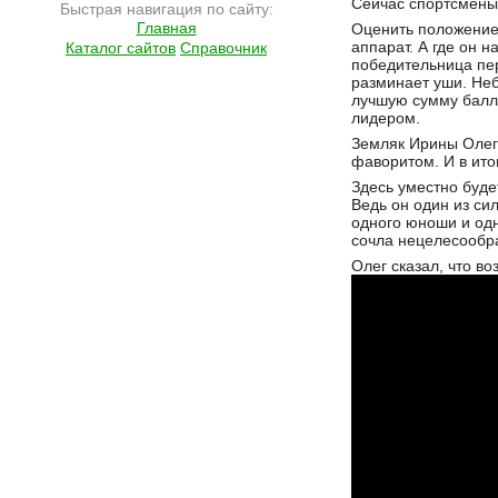
Сейчас спортсмены
Быстрая навигация по сайту:
Главная
Оценить положение 
аппарат. А где он 
Каталог сайтов
Справочник
победительница пе
разминает уши. Не
лучшую сумму балл
лидером.
Земляк Ирины Олег 
фаворитом. И в итог
Здесь уместно буде
Ведь он один из си
одного юноши и одн
сочла нецелесообра
Олег сказал, что во