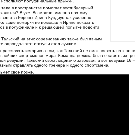
 исполняют полуфинальные прыжки.
тела в пространстве помогает вестибулярный
находится? В ухе. Возможно, именно поэтому
рвенства Европы Ирина Кундиус так усиленно
большие помарки не помешали Ирине показать
ов в полуфинале и к решающей попытке подойти
Тальский на этих соревнованиях также был явным
е оправдал этот статус и стал лучшим.
т рассказать историю о том, как Тальский не смог поехать на юно
льнейших спортсменов мира. Команда должна была состоять из тре
ой девушки. Тальский свою лицензию завоевал, а вот девушки 16 
зным отравлять одного тренера и одного спортсмена.
зьмет свое позже.