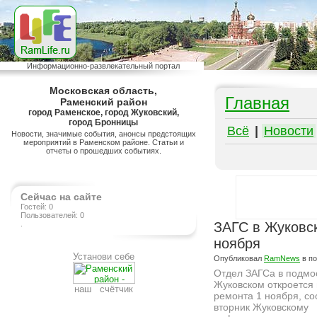
Информационно-развлекательный портал
Московская область,
Главная
Раменский район
город Раменское, город Жуковский,
город Бронницы
Всё
|
Новости
Новости, значимые события, анонсы предстоящих
мероприятий в Раменском районе. Статьи и
отчеты о прошедших событиях.
Сейчас на сайте
Гостей: 0
Пользователей: 0
.
ЗАГС в Жуковск
ноября
Установи себе
Опубликовал
RamNews
в п
Отдел ЗАГСа в подмо
Жуковском откроется
наш счётчик
ремонта 1 ноября, с
вторник Жуковскому