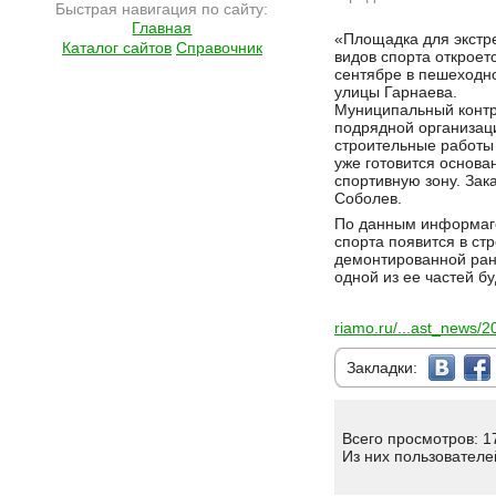
Быстрая навигация по сайту:
Главная
Подробнее на сайте http://ramlife.ru/?menu=ru-main-news-viewdoc-4741
«Площадка для экст
Каталог сайтов
Справочник
видов спорта откроет
сентябре в пешеходн
улицы Гарнаева.
Муниципальный контр
подрядной организац
строительные работы
уже готовится основа
спортивную зону. Зак
Соболев.
По данным информаге
спорта появится в ст
демонтированной ране
одной из ее частей б
riamo.ru/...ast_news/
Закладки:
Всего просмотров: 1
Из них пользователе