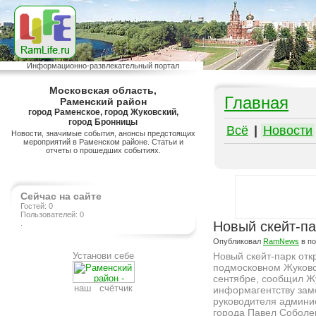
Информационно-развлекательный портал
Московская область,
Главная
Раменский район
город Раменское, город Жуковский,
город Бронницы
Всё
|
Новости
Новости, значимые события, анонсы предстоящих
мероприятий в Раменском районе. Статьи и
отчеты о прошедших событиях.
Сейчас на сайте
Гостей: 0
Пользователей: 0
.
Новый скейт-па
Опубликовал
RamNews
в п
Установи себе
Новый скейт-парк отк
подмосковном Жуковс
сентябре, сообщил Ж
наш счётчик
информагентству зам
руководителя админи
города Павел Соболе