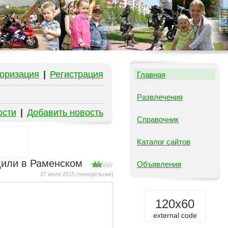
оризация
|
Регистрация
Главная
Развлечения
ости
|
Добавить новость
Справочник
Каталог сайтов
дили в Раменском
Объявления
27 июля 2015 (понедельник)
120x60
external code