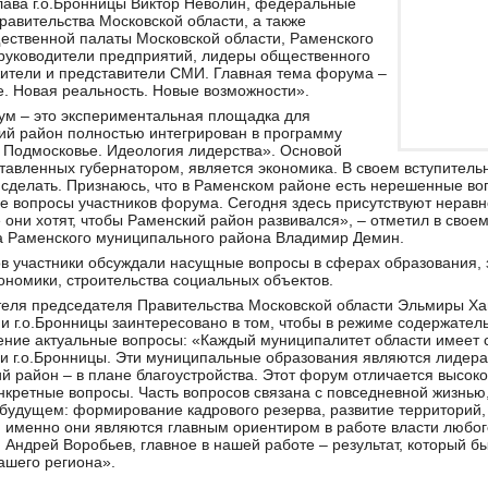
лава г.о.Бронницы Виктор Неволин, федеральные
равительства Московской области, а также
ественной палаты Московской области, Раменского
 руководители предприятий, лидеры общественного
жители и представители СМИ. Главная тема форума –
. Новая реальность. Новые возможности».
м – это экспериментальная площадка для
ий район полностью интегрирован в программу
 Подмосковье. Идеология лидерства». Основой
тавленных губернатором, является экономика. В своем вступительн
сделать. Признаюсь, что в Раменском районе есть нерешенные во
все вопросы участников форума. Сегодня здесь присутствуют нер
е они хотят, чтобы Раменский район развивался», – отметил в свое
а Раменского муниципального района Владимир Демин.
ов участники обсуждали насущные вопросы в сферах образования,
кономики, строительства социальных объектов.
теля председателя Правительства Московской области Эльмиры Ха
и г.о.Бронницы заинтересовано в том, чтобы в режиме содержател
ние актуальные вопросы: «Каждый муниципалитет области имеет с
 и г.о.Бронницы. Эти муниципальные образования являются лидер
 район – в плане благоустройства. Этот форум отличается высоко
кретные вопросы. Часть вопросов связана с повседневной жизнью,
будущем: формирование кадрового резерва, развитие территорий,
именно они являются главным ориентиром в работе власти любого
 Андрей Воробьев, главное в нашей работе – результат, который б
ашего региона».