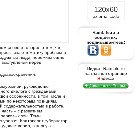
120x60
external code
RamLife.ru в
соц.сетях,
подписывайтесь:
ом слове я говорил о том, что
просы, знаю тематику проблем и
авнодушные люди, переживающие
м выступлении перед
Виджет RamLife.ru
на главной странице
 здравоохранения,
Я
ндекса
ймурзиной, руководство
ьного диалога с гражданами
вои особенности, в том числе и
ами по некоторым позициям,
й содержательностью в работе,
 часть – с развитием
 парковых зон. Темы
 уровня. Как говорит губернатор
ы удовлетворил, в первую