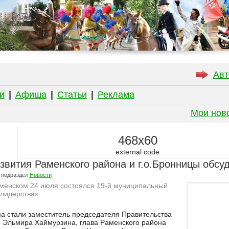
Авт
и
|
Афиша
|
Статьи
|
Реклама
Мои нов
468x60
external code
звития Раменского района и г.о.Бронницы обсу
 подраздел
Новости
менском 24 июля состоялся 19-й муниципальный
лидерства».
а стали заместитель председателя Правительства
и Эльмира Хаймурзина, глава Раменского района