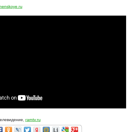
menskoye.ru
телевидение,
ramtv.ru