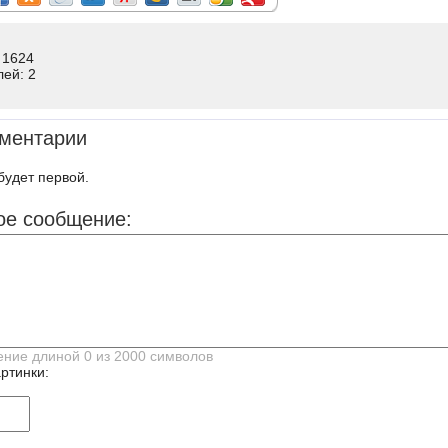
 1624
лей: 2
ментарии
будет первой.
ое сообщение:
ртинки: