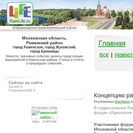
Информационно-развлекательный портал
Московская область,
Главная
Раменский район
город Раменское, город Жуковский,
город Бронницы
Всё
|
Новост
Новости, значимые события, анонсы предстоящих
мероприятий в Раменском районе. Статьи и отчеты
о прошедших событиях.
Сейчас на сайте
Гостей: 0
Пользователей: 0
.
Концепцию ра
Опубликовал
RamNews
в
Установи себе
В подмосковном Ра
форум «Идеология 
наш счётчик
Подробнее на сайте http://ramlife.ru/?menu=ru-main-news-viewdoc-4730
Участниками форум
Московской област