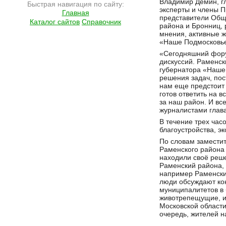
Владимир Демин, г
Быстрая навигация по сайту:
эксперты и члены П
Главная
представители Общ
Каталог сайтов
Справочник
района и Бронниц,
мнения, активные 
«Наше Подмосковье
«Сегодняшний фору
дискуссий. Раменск
губернатора «Наше
решения задач, пос
нам еще предстоит 
готов ответить на 
за наш район. И вс
журналистами глав
В течение трех час
благоустройства, э
По словам замести
Раменского района 
находили своё реше
Раменский района,
например Раменский
люди обсуждают кон
муниципалитетов в 
животрепещущие, и 
Московской области
очередь, жителей н