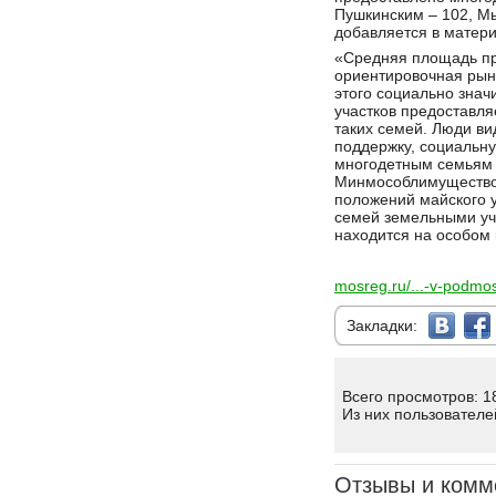
Пушкинским – 102, Мы
добавляется в матери
«Средняя площадь пре
ориентировочная рын
этого социально знач
участков предоставля
таких семей. Люди ви
поддержку, социальну
многодетным семьям 
Минмособлимущество
положений майского 
семей земельными уч
находится на особом 
mosreg.ru/...-v-podm
Закладки:
Всего просмотров: 1
Из них пользователе
Отзывы и комм