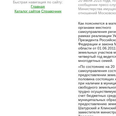
20 июля 2015 года, го
Быстрая навигация по сайту:
сообщении пресс-сл
Главная
Министерства имуще
Каталог сайтов
Справочник
отношений Московско
Подробнее на сайте http://ramlife.ru/?menu=ru-main-news-viewdoc-4720
Как поясняется в мат
органами местного
самоуправления реги
рамках реализации У
Президента Российск
Федерации и закона 
области от 01.06.20
земельных участков м
четвертый год ведет
многодетных семей.
«По состоянию на 20 
самоуправления сост
предоставлении земел
половина состоящих н
при наличии в муниц
свободного земельно
трудно осуществимую 
счет бюджетных средс
муниципальных образ
предоставлению земе
Шатурский и Клинский
заместителя министр