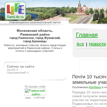
Информационно-развлекательный портал
Московская область,
Главная
Раменский район
город Раменское, город Жуковский,
город Бронницы
Всё
|
Новости
Новости, значимые события, анонсы предстоящих
мероприятий в Раменском районе. Статьи и
отчеты о прошедших событиях.
Сейчас на сайте
Гостей: 0
Пользователей: 0
.
Почти 10 тысяч
земельные уча
Установи себе
Опубликовал
RamNews
в п
Порядка 10 тысяч мн
семей получили земе
наш счётчик
участки на территори
Подмосковья по сост