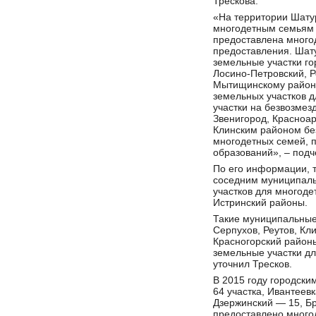
Трескова.
«На территории Шату
многодетным семьям п
предоставлена многод
предоставления. Шат
земельные участки го
Лосино-Петровский, Р
Мытищинскому района
земельных участков 
участки на безвозмез
Звенигород, Красноар
Клинским районом бе
многодетных семей, 
образований», – подч
По его информации, т
соседним муниципаль
участков для многоде
Истринский районы.
Такие муниципальные 
Серпухов, Реутов, Кл
Красногорский районы
земельные участки д
уточнил Тресков.
В 2015 году городск
64 участка, Ивантеев
Дзержинский — 15, Б
предоставлено много